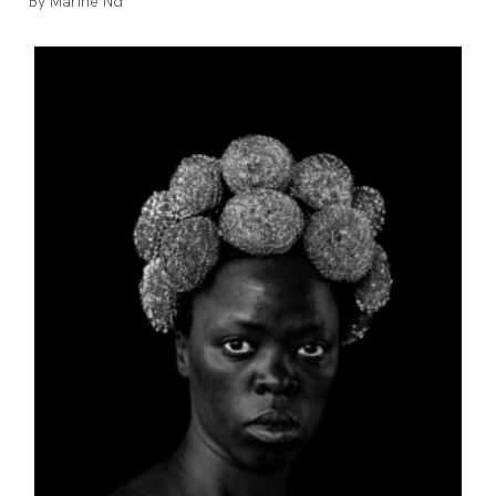
Marine Nd
de
la
publication :