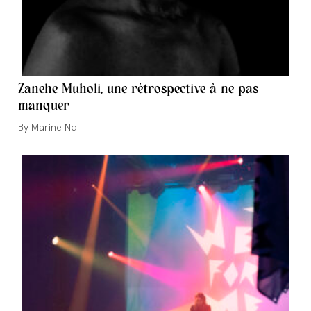
Zanehe Muholi, une rétrospective à ne pas
manquer
Auteur/autrice
Marine Nd
de
la
publication :