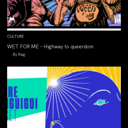
Post
CULTURE
category:
WET FOR ME – Highway to queerdom
Auteur/autrice
Rag
de
la
publication :