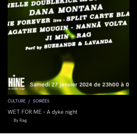
Post
CULTURE
/
SOIRÉES
category:
WET FOR ME – A dyke night
Auteur/autrice
Rag
de
la