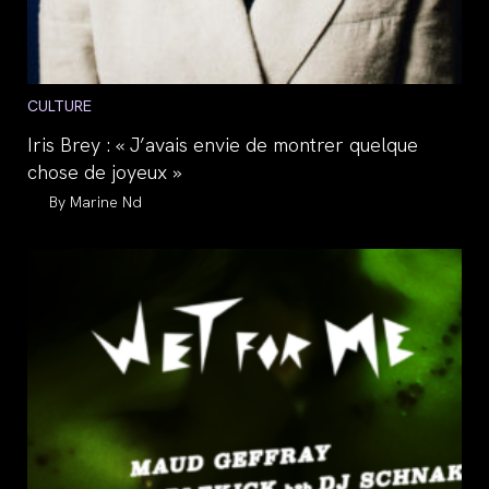
Post
CULTURE
category:
Iris Brey : « J’avais envie de montrer quelque
chose de joyeux »
Auteur/autrice
Marine Nd
de
la
publication :