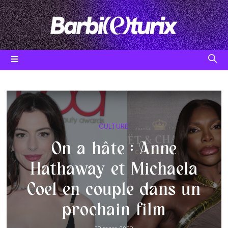
Skip
to
content
Post
CULTURE
category:
On a hâte : Anne
Hathaway et Michaela
Coel en couple dans un
prochain film
Post