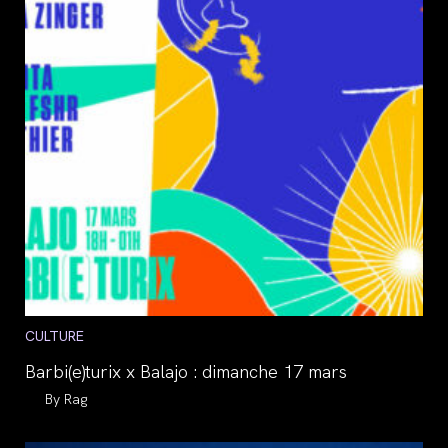
Post
CULTURE
category:
Barbi(e)turix x Balajo : dimanche 17 mars
Auteur/autrice
Rag
de
la