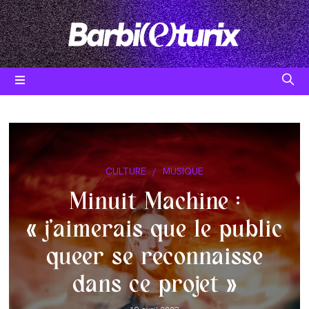
Skip
to
content
Post
CULTURE
/
MUSIQUE
category:
Minuit Machine :
« j’aimerais que le public
queer se reconnaisse
dans ce projet »
Post