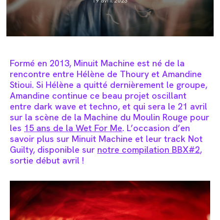
19 avril 2023
published:
Formé en 2013, Minuit Machine est né de la
rencontre entre Hélène de Thoury et Amandine
Stioui. Si Hélène a quitté dernièrement le groupe,
Amandine continue ce beau projet oscillant
entre dark wave et techno, et qui sera le 21 avril
sur la scène de la Machine du Moulin Rouge pour
les
15 ans de la Wet For Me
. L’occasion d’en
savoir plus sur Minuit Machine et leur track Not
Guilty, disponible sur
notre compilation BBX#2
,
sortie début avril !