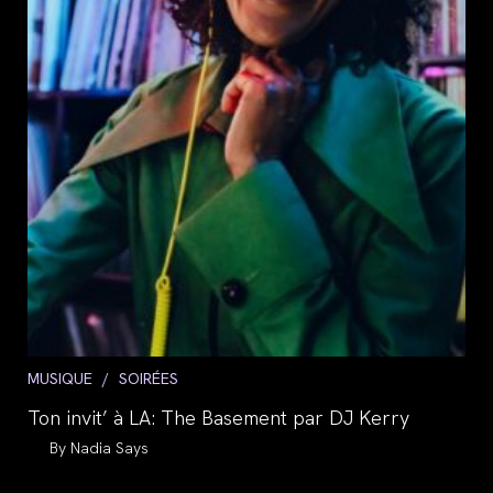
Post
MUSIQUE
/
SOIRÉES
category:
Ton invit’ à LA: The Basement par DJ Kerry
Auteur/autrice
Nadia Says
de