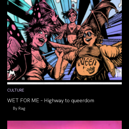
Post
CULTURE
category:
WET FOR ME – Highway to queerdom
Auteur/autrice
Rag
de
la