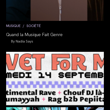
Post
MUSIQUE
/
SOCIÉTÉ
category:
Quand la Musique Fait Genre
Auteur/autrice
Nadia Says
de
la
publication :