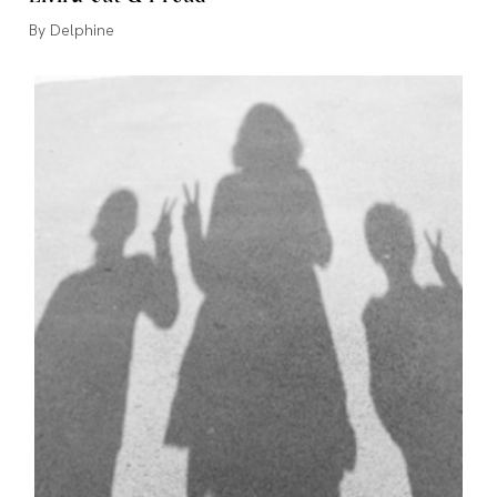
Auteur/autrice
Delphine
de
la
publication :