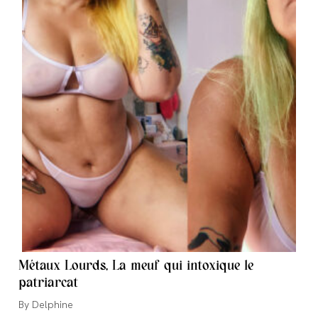
Métaux Lourds, La meuf qui intoxique le
patriarcat
Auteur/autrice
Delphine