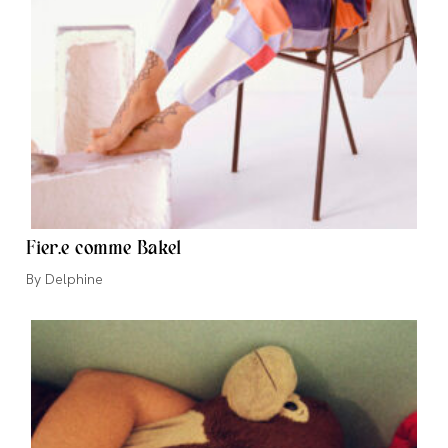
Fier.e comme Bakel
Auteur/autrice
Delphine
de
la
publication :