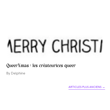
QueerXmas : les créateurices queer
Auteur/autrice
Delphine
de
la
ARTICLES PLUS ANCIENS
→
publication :