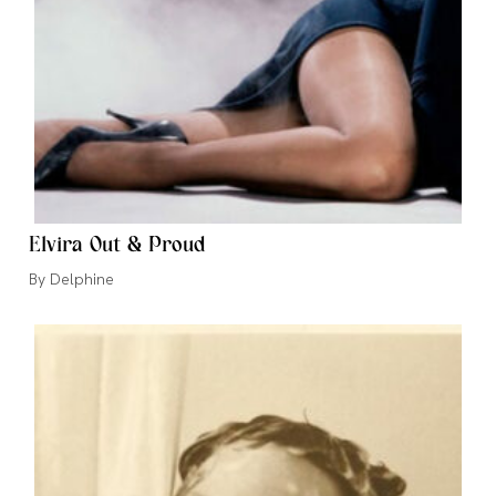
Elvira Out & Proud
Auteur/autrice
Delphine
de
la
publication :