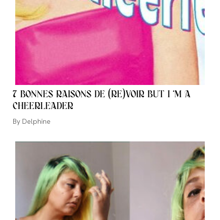
7 BONNES RAISONS DE (RE)VOIR BUT I ‘M A
CHEERLEADER
Auteur/autrice
Delphine
de
la
publication :