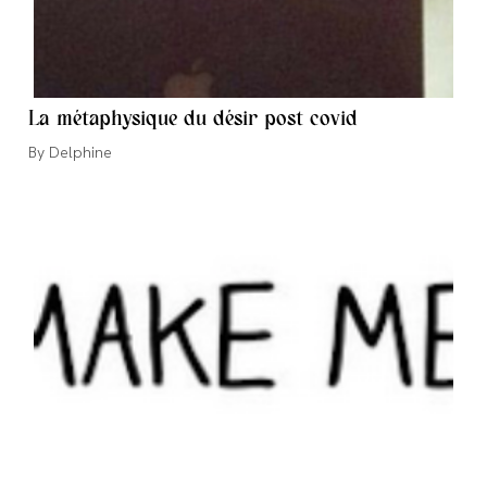
La métaphysique du désir post covid
Auteur/autrice
Delphine
de
la
publication :