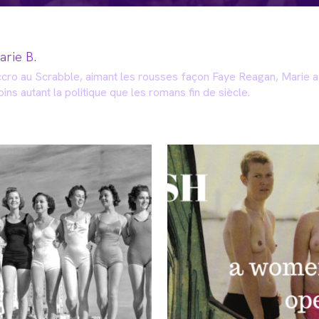
arie B.
cro au Scrabble, aimant les rousses façon Faye Reagan, Marie a
ins autant la politique que les romans fin de siècle.