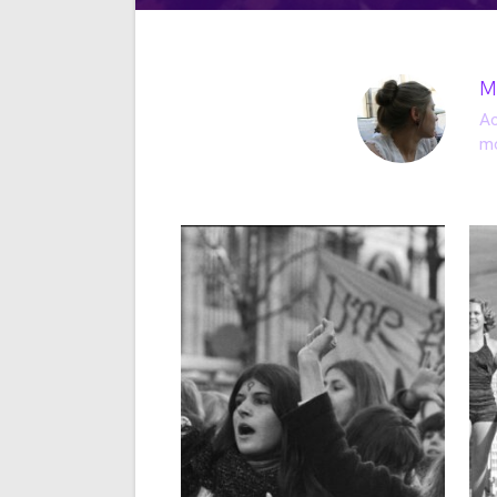
M
Ac
mo