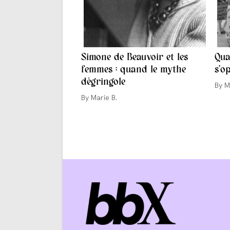
Simone de Beauvoir et les
Qua
femmes : quand le mythe
s’o
dégringole
Aute
M
de
Auteur/autrice
Marie B.
la
de
publi
la
publication :