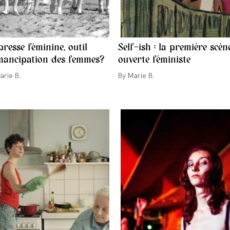
presse féminine, outil
Self-ish : la première scèn
mancipation des femmes?
ouverte féministe
ur/autrice
Auteur/autrice
arie B.
Marie B.
de
la
cation :
publication :