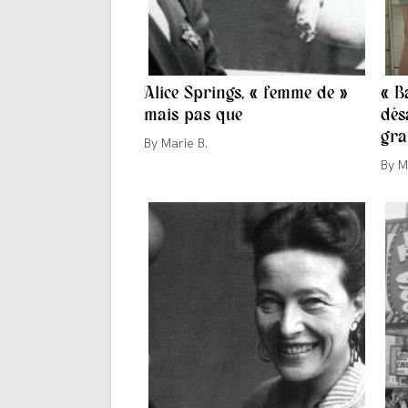
Alice Springs, « femme de »
« B
mais pas que
dés
gra
Auteur/autrice
Marie B.
de
Aute
M
la
de
publication :
la
publi