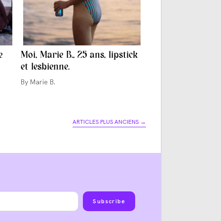
e
Moi, Marie B., 25 ans, lipstick
et lesbienne.
Auteur/autrice
Marie B.
de
la
publication :
ARTICLES PLUS ANCIENS
→