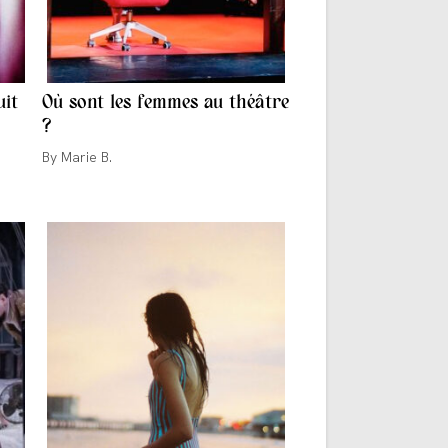
uit
Où sont les femmes au théâtre
?
Auteur/autrice
Marie B.
de
la
publication :