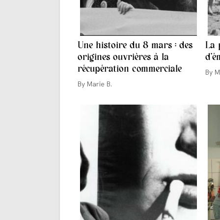
Une histoire du 8 mars : des
La 
origines ouvrières à la
d’é
récupération commerciale
Aute
M
de
Auteur/autrice
Marie B.
la
de
publi
la
publication :