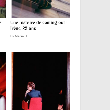
e
Une histoire de coming out :
Irène, 25 ans
Auteur/autrice
Marie B.
de
la
publication :