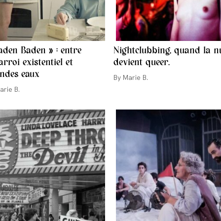
aden Baden » : entre
Nightclubbing, quand la n
arroi existentiel et
devient queer.
ndes eaux
Auteur/autrice
Marie B.
de
ur/autrice
arie B.
la
publication :
cation :