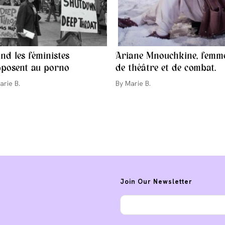
nd les féministes
Ariane Mnouchkine, femm
pposent au porno
de théâtre et de combat.
ur/autrice
Auteur/autrice
arie B.
Marie B.
de
la
cation :
publication :
Join Our Newsletter