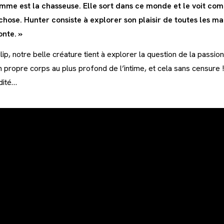
mme est la chasseuse. Elle sort dans ce monde et le voit comm
hose. Hunter consiste à explorer son plaisir de toutes les ma
onte. »
ip, notre belle créature tient à explorer la question de la passion
 propre corps au plus profond de l’intime, et cela sans censure 
dité…