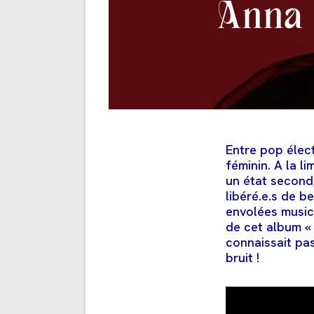
Anna 
Entre pop élect
féminin. A la l
un état second,
libéré.e.s de 
envolées musica
de cet album « 
connaissait pas
bruit !