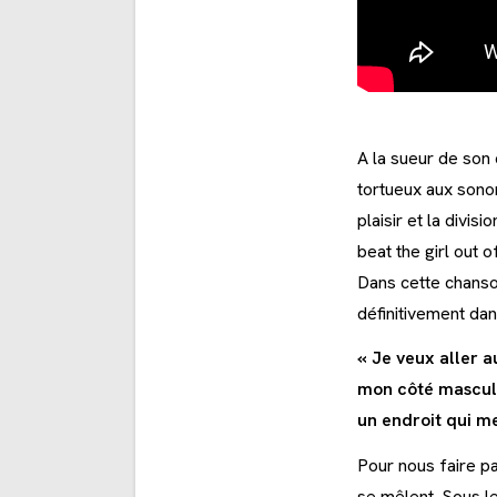
A la sueur de son 
tortueux aux sonor
plaisir et la divis
beat the girl out 
Dans cette chanso
définitivement dan
« Je veux aller a
mon côté masculi
un endroit qui me
Pour nous faire pa
se mêlent. Sous l