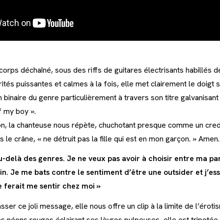
corps déchaîné, sous des riffs de guitares électrisants habillés d
ités puissantes et calmes à la fois, elle met clairement le doigt s
ion binaire du genre particulièrement à travers son titre galvanisant
of my boy ».
n, la chanteuse nous répète, chuchotant presque comme un cred
s le crâne, « ne détruit pas la fille qui est en mon garçon. » Amen.
u-delà des genres. Je ne veux pas avoir à choisir entre ma pa
n. Je me bats contre le sentiment d’être une outsider et j’es
 ferait me sentir chez moi »
sser ce joli message, elle nous offre un clip à la limite de l’érot
es néons rouges éclairant ses lèvres pulpeuses, elle est tripoté