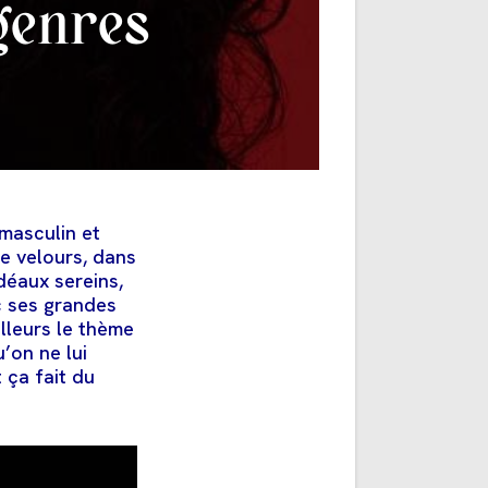
genres
 masculin et
de velours, dans
déaux sereins,
c ses grandes
illeurs le thème
’on ne lui
 ça fait du