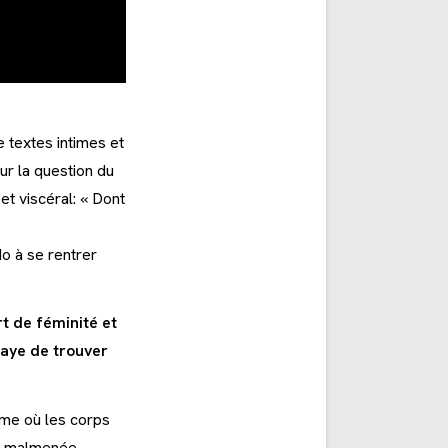
e textes intimes et
ur la question du
 et viscéral: « Dont
o à se rentrer
rt de féminité et
saye de trouver
isme où les corps
e, malmenée,