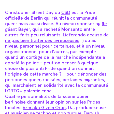
Christopher Street Day ou
CSD
est la Pride
officielle de Berlin qui réunit la communauté
queer mais aussi divise. Au niveau sponsoring (
le
géant Bayer, qui a racheté Monsanto entre
autres faits peu reluisants,
Lieferando accusé de
ne pas bien traiter ses livreur.euses
…) ou au
niveau personnel pour certain.es, et à un niveau
organisationnel pour d’autres, par exemple
quand
un cortège de la marche indépendante a
appelé la police
– peut-on penser à quelque
chose de plus anti Pride quand on connaît
l’origine de cette marche ? – pour dénoncer des
personnes queer, racisées, certaines migrantes,
qui marchaient en solidarité avec la communauté
LGBTQ+ palestinienne.
Quatre personnalités de la scène queer
berlinoise donnent leur opinion sur les Prides
locales:
6zm aka Gizem Oruç
, DJ, producer.euse
et musicien.ne
techno
et
pop turque
,
Darvish
,