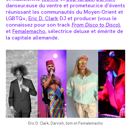
danseur.euse du ventre et prometeur.ice d’évents
réunissant les communautés du Moyen-Orient et
LGBTQ+,
Eric D. Clark
DJ et producer (vous le
connaissez pour son track
From Disco to Disco
)
,
et
Femalemacho
, sélectrice deluxe et émérite de
la capitale allemande.
Eric D. Clark, Darvish, 6zm et Femalemacho