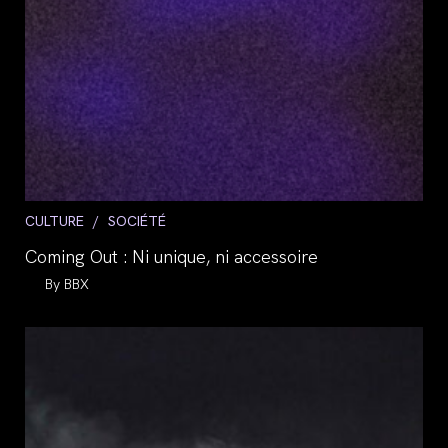
Post
CULTURE
/
SOCIÉTÉ
category:
Coming Out : Ni unique, ni accessoire
Auteur/autrice
BBX
de
la
publication :