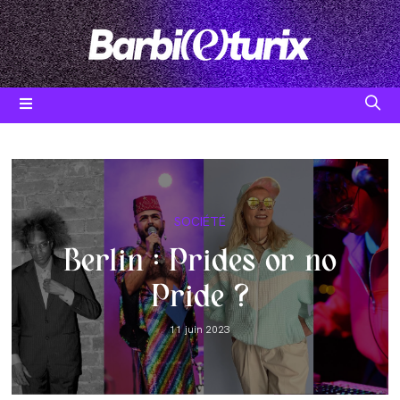
Skip
to
content
Post
SOCIÉTÉ
category:
Berlin : Prides or no
Pride ?
Post
11 juin 2023
published: