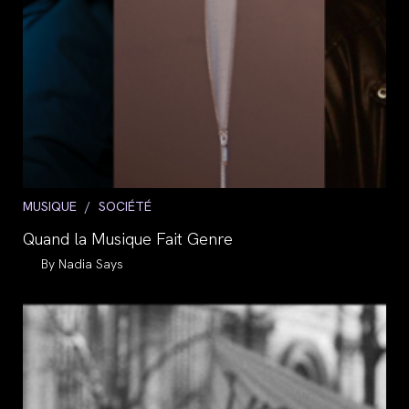
Post
MUSIQUE
/
SOCIÉTÉ
category:
Quand la Musique Fait Genre
Auteur/autrice
Nadia Says
de
la
publication :