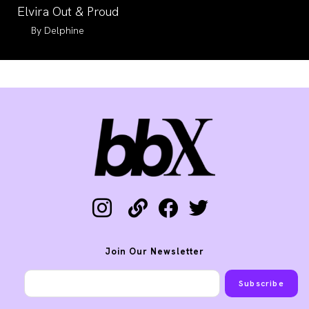
category:
Elvira Out & Proud
Auteur/autrice
Delphine
de
la
publication :
instagram
link
facebook
twitter
Join Our Newsletter