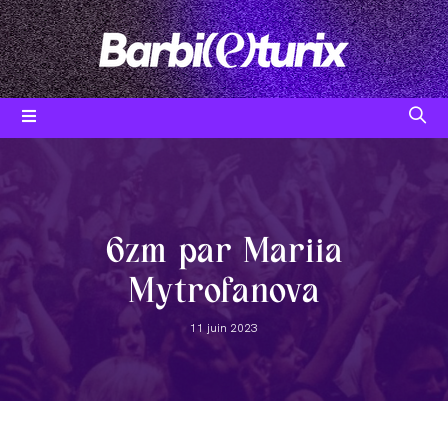
Skip
to
content
Post
category:
6zm par Mariia
Mytrofanova
Post
11 juin 2023
published: