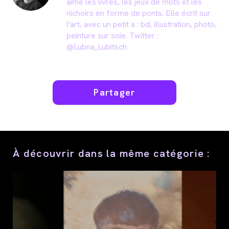
aime les livres, les jeux de mots et les
nichoirs en forme de ponts. Elle écrit sur
l'art, avec un petit a : bd, illustration, photo,
peinture sur soie. Twitter :
@Lubna_Lubitsch
Partager
Partager
ce
contenu
À découvrir dans la même catégorie :