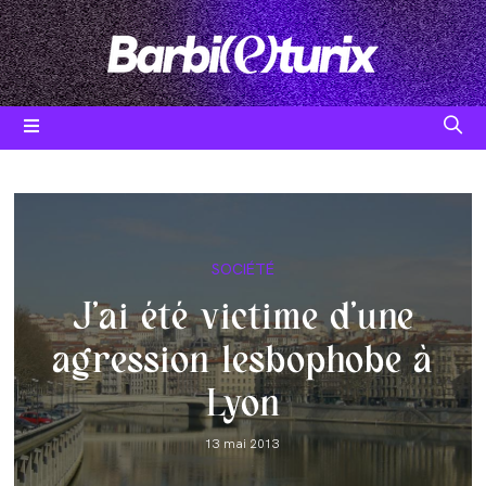
Skip
to
content
Post
SOCIÉTÉ
category:
J’ai été victime d’une
agression lesbophobe à
Lyon
Post
13 mai 2013
published: