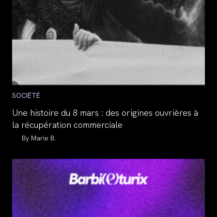
Post
SOCIÉTÉ
category:
Une histoire du 8 mars : des origines ouvrières à
la récupération commerciale
Auteur/autrice
Marie B.
de
la
publication :