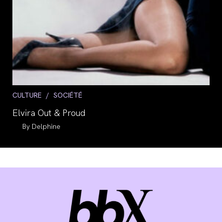
Post
CULTURE
/
SOCIÉTÉ
category:
Elvira Out & Proud
Auteur/autrice
Delphine
de
la
publication :