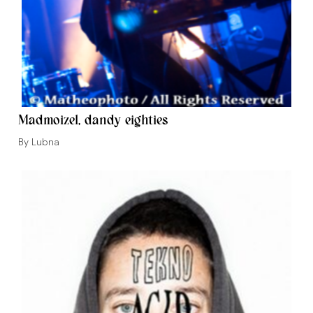
Madmoizel, dandy eighties
Auteur/autrice
Lubna
de
la
publication :