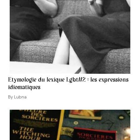
Etymologie du lexique Lgbt#2 : les expressions
idiomatiques
Auteur/autrice
Lubna
de
la
publication :