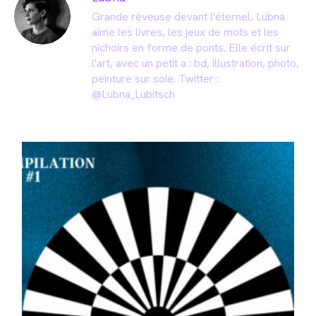
Grande rêveuse devant l'éternel, Lubna
aime les livres, les jeux de mots et les
nichoirs en forme de ponts. Elle écrit sur
l'art, avec un petit a : bd, illustration, photo,
peinture sur soie. Twitter :
@Lubna_Lubitsch