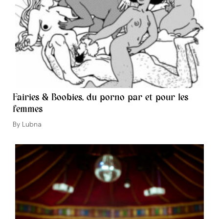
Fairies & Boobies, du porno par et pour les
femmes
Auteur/autrice
Lubna
de
la
publication :