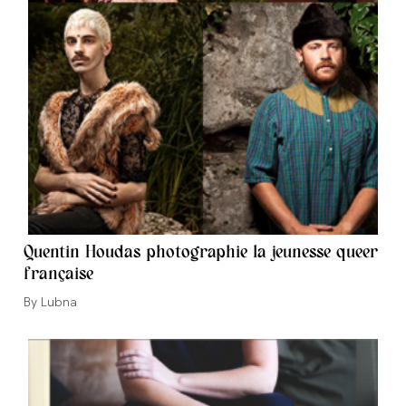
Quentin Houdas photographie la jeunesse queer
française
Auteur/autrice
Lubna
de
la
publication :