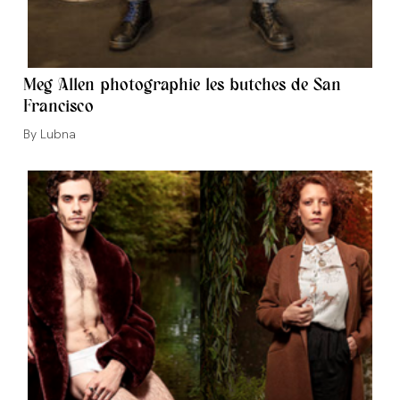
Meg Allen photographie les butches de San
Francisco
Auteur/autrice
Lubna
de
la
publication :