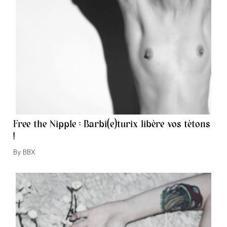
Free the Nipple : Barbi(e)turix libère vos tétons
!
Auteur/autrice
BBX
de
la
publication :