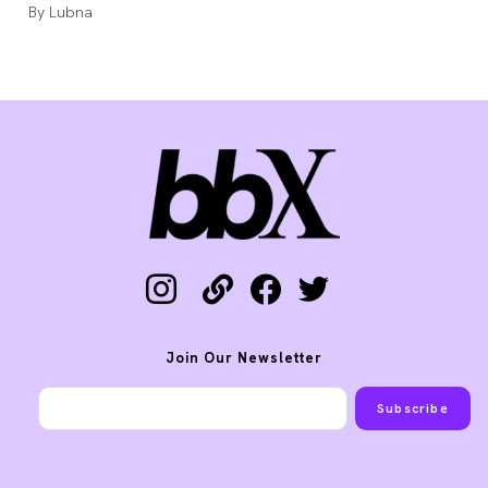
Auteur/autrice
Lubna
de
la
publication :
instagram
link
facebook
twitter
Join Our Newsletter