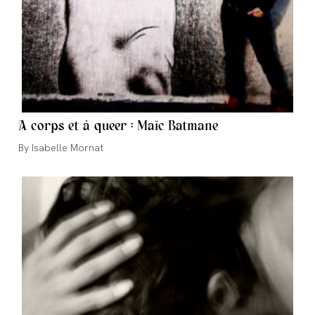
A corps et à queer : Maïc Batmane
Auteur/autrice
Isabelle Mornat
de
la
publication :