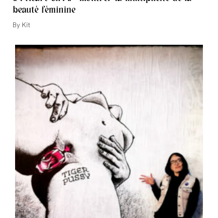
beauté féminine
Auteur/autrice
Kit
de
la
publication :