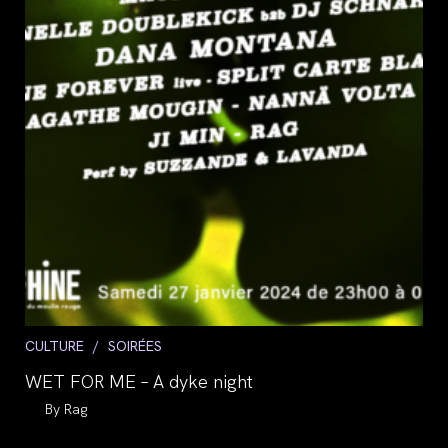
Post
CULTURE
/
SOIRÉES
category:
WET FOR ME – A dyke night
Auteur/autrice
Rag
de