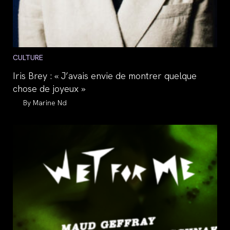
Post
CULTURE
category:
Iris Brey : « J’avais envie de montrer quelque
chose de joyeux »
Auteur/autrice
Marine Nd
de
la
publication :