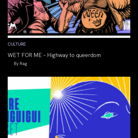
Post
CULTURE
category:
WET FOR ME – Highway to queerdom
Auteur/autrice
Rag
de
la
publication :