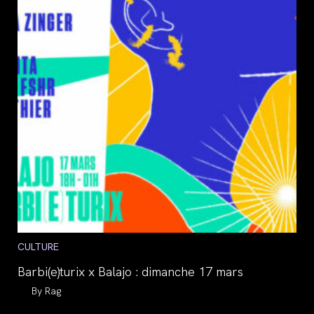
Post
CULTURE
category:
Barbi(e)turix x Balajo : dimanche 17 mars
Auteur/autrice
Rag
de