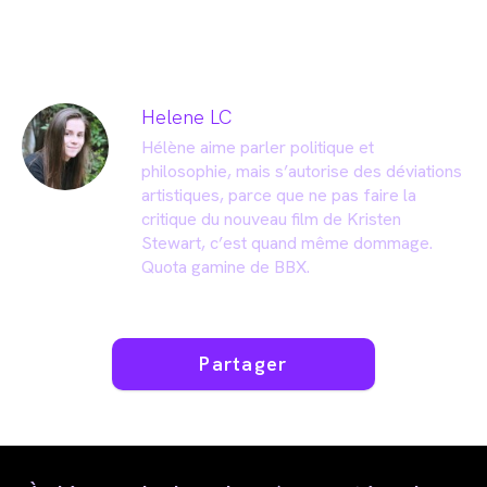
Helene LC
Hélène aime parler politique et
philosophie, mais s’autorise des déviations
artistiques, parce que ne pas faire la
critique du nouveau film de Kristen
Stewart, c’est quand même dommage.
Quota gamine de BBX.
Partager
Partager
ce
contenu