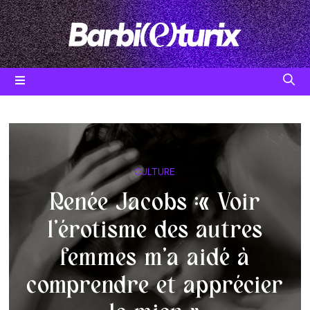
Skip
to
content
Post
CULTURE
category:
Renée Jacobs :« Voir
l’érotisme des autres
femmes m’a aidé à
comprendre et apprécier