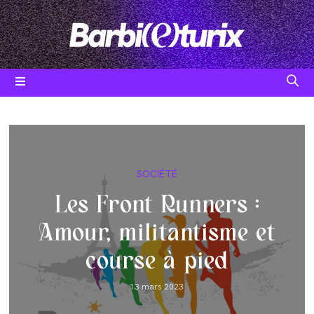
Skip
to
content
Post
SOCIÉTÉ
category:
Les Front Runners :
Amour, militantisme et
course à pied
Post
13 mars 2023
published: