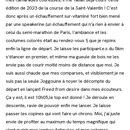
édition de 2023 de la course de la Saint-Valentin ! C’est
donc après un échauffement sur-vitaminé fort bien mené
par une speakerine (un échauffement qui n’a rien à envier à
celui du semi-marathon de Paris, l’ambiance et les
costumes colorés était au rendez-vous !) que je rejoins
enfin la ligne de départ. Je laisse les participant.e.s du 5km
s’élancer en premier, et même ma gueule de bois ne les
envie pas de courir moitié moins de distance que moi. Je
suis aussi chaude que mes comparses, et visiblement je ne
suis pas la seule Joggouine à noyer le décompte du
départ en lançant
Freed from desire
dans mes écouteurs.
Ça y est, il est 10h05,le top est donné ! Je déroule en
descente, ravie de pouvoir enfin me lancer. Je laisse
passer les copines qui vont faire un chrono. Moi, j’ai juste
envie de profiter au maximum du temps magnifique qui
vient guérir mes jambes fatiguées et mon estomac