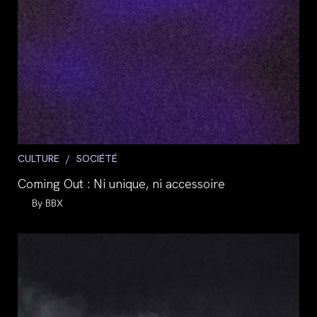
Post
CULTURE
/
SOCIÉTÉ
category:
Coming Out : Ni unique, ni accessoire
Auteur/autrice
BBX
de
la
publication :