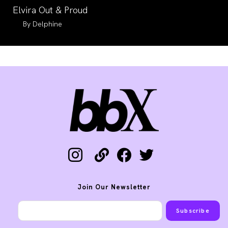
category:
Elvira Out & Proud
Auteur/autrice
Delphine
de
la
publication :
instagram
link
facebook
twitter
Join Our Newsletter