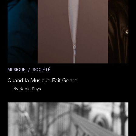
Post
MUSIQUE
/
SOCIÉTÉ
category:
Quand la Musique Fait Genre
Auteur/autrice
Nadia Says
de
la
publication :