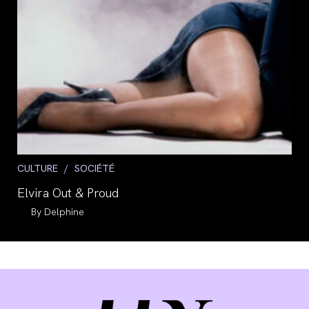
Post
CULTURE
/
SOCIÉTÉ
category:
Elvira Out & Proud
Auteur/autrice
Delphine
de
la
publication :