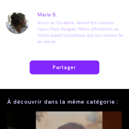
Marie B.
Accro au Scrabble, aimant les rousses
façon Faye Reagan, Marie affectionne au
moins autant la politique que les romans fin
de siècle.
Partager
Partager
ce
contenu
À découvrir dans la même catégorie :