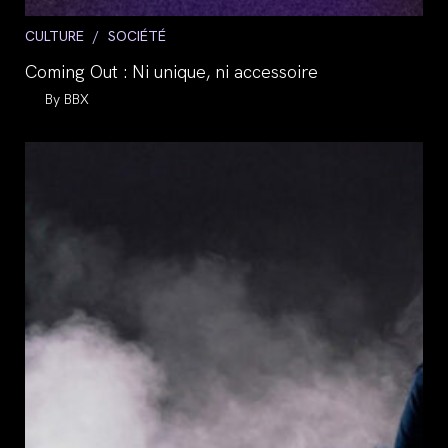
Post
CULTURE
/
SOCIÉTÉ
category:
Coming Out : Ni unique, ni accessoire
Auteur/autrice
BBX
de
la
publication :