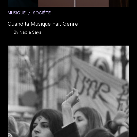
Post
MUSIQUE
/
SOCIÉTÉ
category:
Quand la Musique Fait Genre
Auteur/autrice
Nadia Says
de
la
publication :