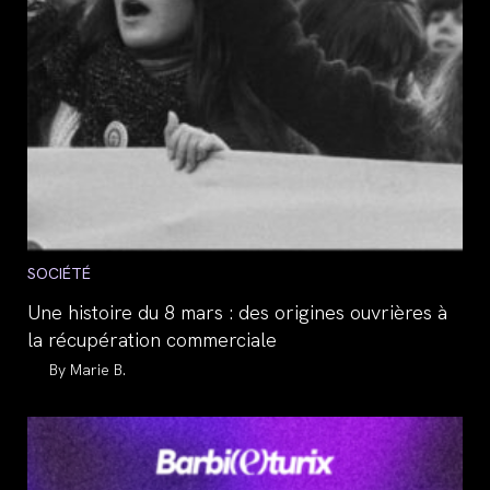
Post
SOCIÉTÉ
category:
Une histoire du 8 mars : des origines ouvrières à
la récupération commerciale
Auteur/autrice
Marie B.
de
la
publication :