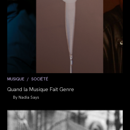
Post
MUSIQUE
/
SOCIÉTÉ
category:
Quand la Musique Fait Genre
Auteur/autrice
Nadia Says
de
la
publication :