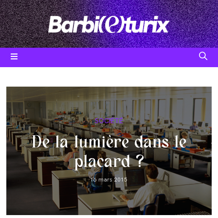
Skip
to
content
Post
SOCIÉTÉ
category:
De la lumière dans le
placard ?
Post
16 mars 2015
published: