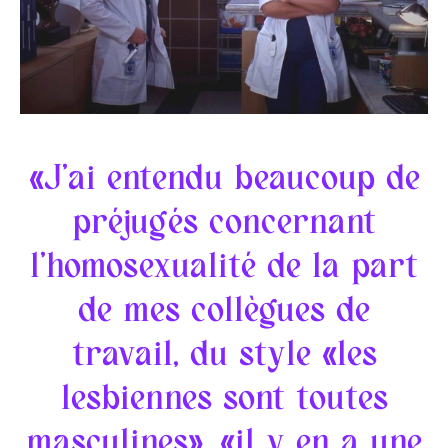
«J’ai entendu beaucoup de
préjugés concernant
l’homosexualité de la part
de mes collègues de
travail, du style «les
lesbiennes sont toutes
masculines», «il y en a une