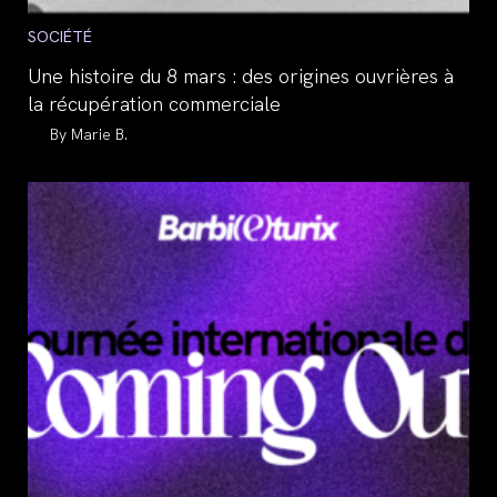
Post
SOCIÉTÉ
category:
Une histoire du 8 mars : des origines ouvrières à
la récupération commerciale
Auteur/autrice
Marie B.
de
la
publication :