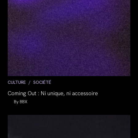
Post
CULTURE
/
SOCIÉTÉ
category:
Coming Out : Ni unique, ni accessoire
Auteur/autrice
BBX
de
la
publication :