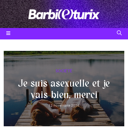
Skip
to
content
Post
SOCIÉTÉ
category:
Je suis asexuelle et je
vais bien, merci
Post
12 novembre 2014
published: