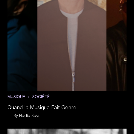
Post
MUSIQUE
/
SOCIÉTÉ
category:
Quand la Musique Fait Genre
Auteur/autrice
Nadia Says
de
la