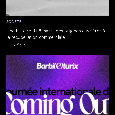
Post
SOCIÉTÉ
category:
Une histoire du 8 mars : des origines ouvrières à
la récupération commerciale
Auteur/autrice
Marie B.
de
la
publication :