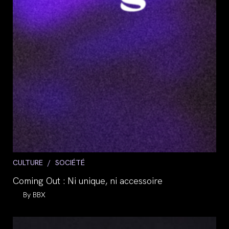
Post
CULTURE
/
SOCIÉTÉ
category:
Coming Out : Ni unique, ni accessoire
Auteur/autrice
BBX
de
la