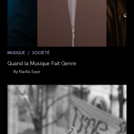
Post
MUSIQUE
/
SOCIÉTÉ
category:
Quand la Musique Fait Genre
Auteur/autrice
Nadia Says
de
la
publication :