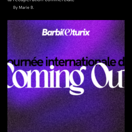
Auteur/autrice
Marie B.
de
la
publication :