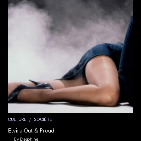
Post
CULTURE
/
SOCIÉTÉ
category:
Elvira Out & Proud
Auteur/autrice
Delphine