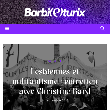
Skip
to
content
Post
SOCIÉTÉ
category:
Lesbiennes et
militantisme : entretien
avec Christine Bard
Post
24 septembre 2013
published: