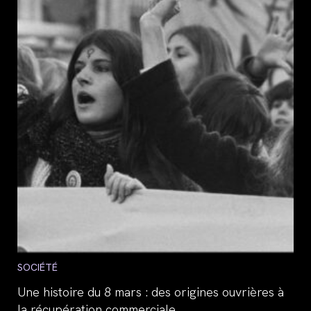
Post
SOCIÉTÉ
category:
Une histoire du 8 mars : des origines ouvrières à
la récupération commerciale