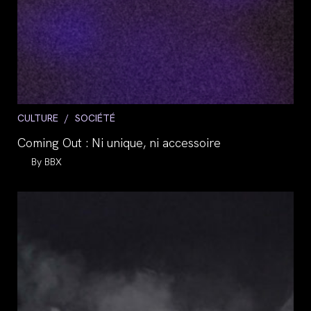
Post
CULTURE
/
SOCIÉTÉ
category:
Coming Out : Ni unique, ni accessoire
Auteur/autrice
BBX
de
la
publication :