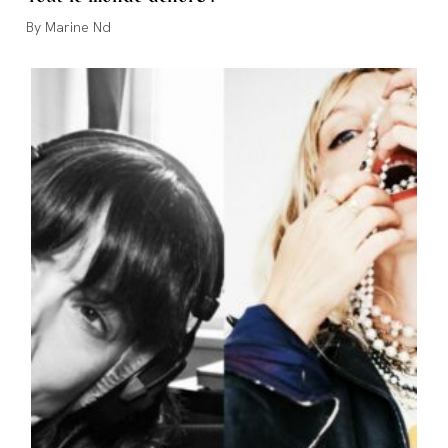
Auteur/autrice
Marine Nd
de
la
publication :