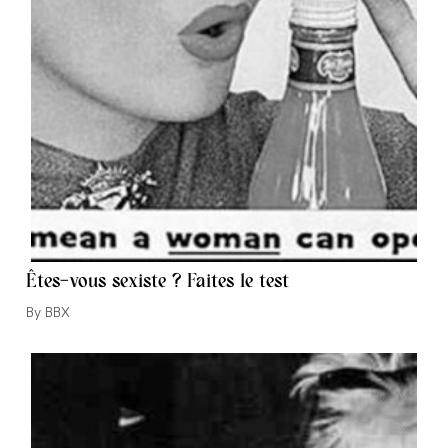
Êtes-vous sexiste ? Faites le test
Auteur/autrice
BBX
de
la
publication :