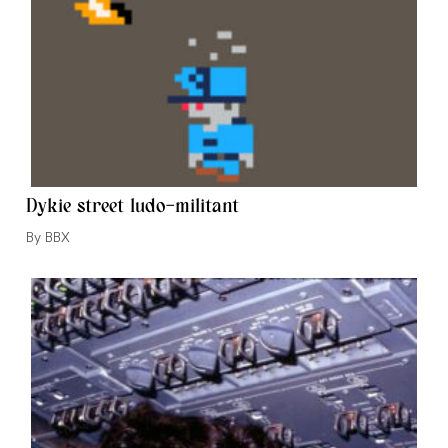
Dykie street ludo-militant
Auteur/autrice
BBX
de
la
publication :