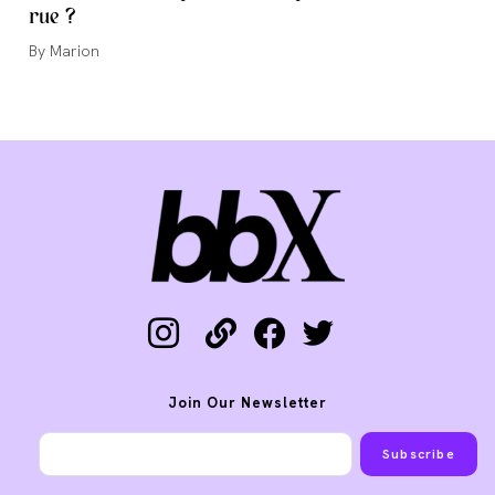
rue ?
Auteur/autrice
Marion
de
la
publication :
instagram
link
facebook
twitter
Join Our Newsletter