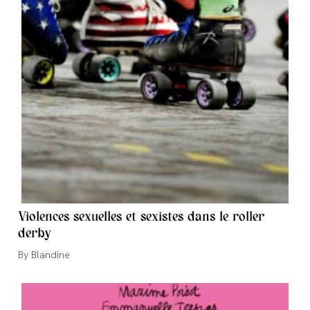
Violences sexuelles et sexistes dans le roller
derby
Auteur/autrice
Blandine
de
la
publication :