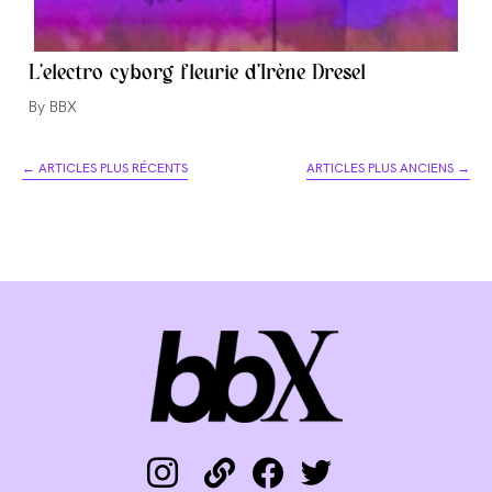
L’electro cyborg fleurie d’Irène Dresel
Auteur/autrice
BBX
de
la
←
ARTICLES PLUS RÉCENTS
ARTICLES PLUS ANCIENS
→
publication :
instagram
link
facebook
twitter