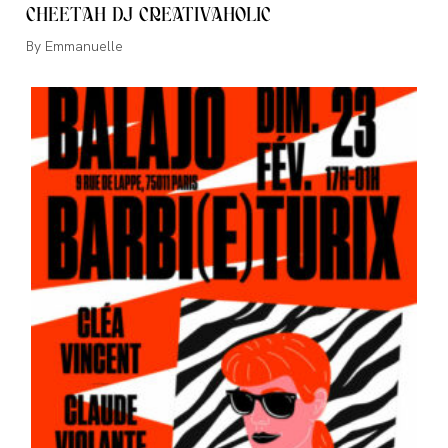
CHEETAH DJ CREATIVAHOLIC
Auteur/autrice
Emmanuelle
de
la
publication :