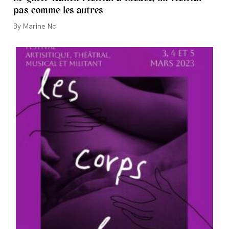
pas comme les autres
Auteur/autrice
Marine Nd
de
la
publication :