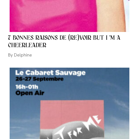
7 BONNES RAISONS DE (RE)VOIR BUT I ‘M A
CHEERLEADER
Auteur/autrice
Delphine
de
la
publication :