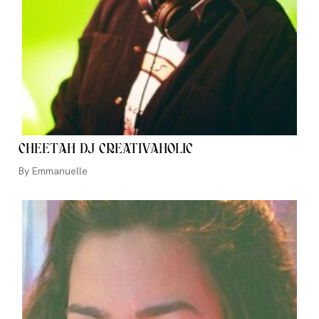
CHEETAH DJ CREATIVAHOLIC
Auteur/autrice
Emmanuelle
de
la
publication :