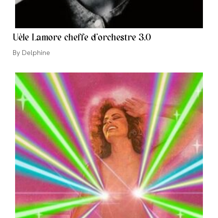
Uèle Lamore cheffe d’orchestre 3.0
Auteur/autrice
Delphine
de
la
publication :