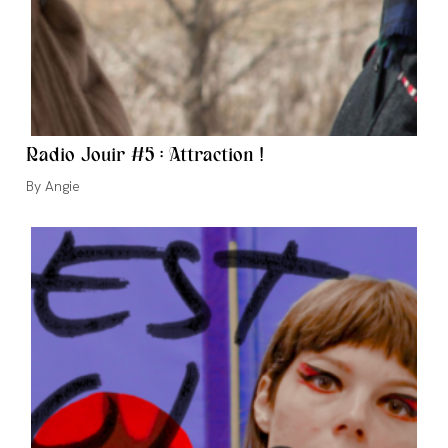
Radio Jouir #5 : Attraction !
Auteur/autrice
Angie
de
la
publication :