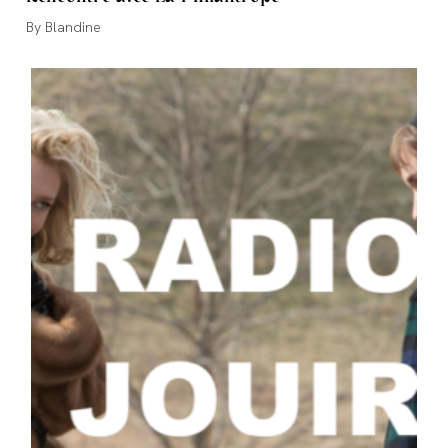
Auteur/autrice
Blandine
de
la
publication :