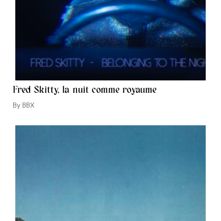
Fred Skitty, la nuit comme royaume
Auteur/autrice
BBX
de
la
publication :