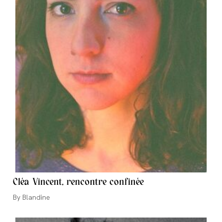
Cléa Vincent, rencontre confinée
Auteur/autrice
Blandine
de
la