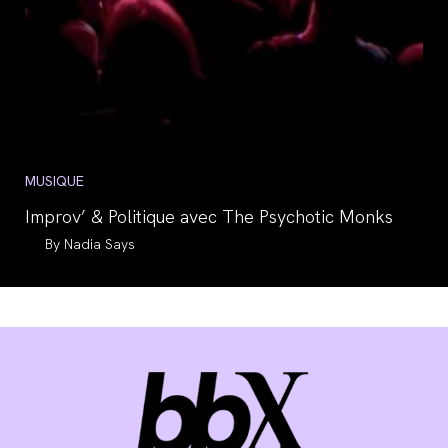
Post
MUSIQUE
category:
Improv’ & Politique avec The Psychotic Monks
Auteur/autrice
Nadia Says
de
la
publication :