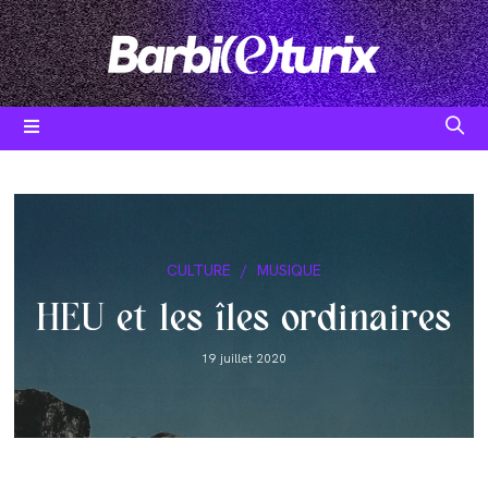
Skip
to
content
Post
CULTURE
/
MUSIQUE
category:
HEU et les îles ordinaires
Post
19 juillet 2020
published: