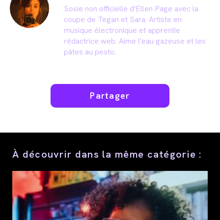
Sosie non officielle d'Ellen Page avec la
coupe de Tegan et Sara. Artiste en
musique électronique et apprentie
rédactrice web. Aime l'eau gazeuse et les
pâtes au pesto.
Partager
Partager
ce
contenu
À découvrir dans la même catégorie :