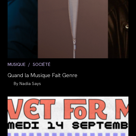
Post
MUSIQUE
/
SOCIÉTÉ
category:
Quand la Musique Fait Genre
Auteur/autrice
Nadia Says
de
la
publication :