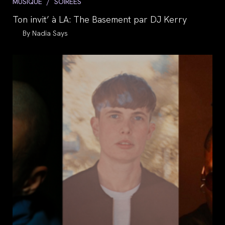
Post
MUSIQUE
/
SOIRÉES
category:
Ton invit’ à LA: The Basement par DJ Kerry
Auteur/autrice
Nadia Says
de
la
publication :