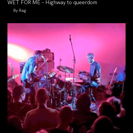
WET FOR ME – Highway to queerdom
Auteur/autrice
Rag
de
la
publication :