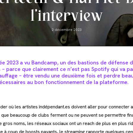
l’interview
Post
2 décembre 2023
published:
née 2023 a vu Bandcamp, un des bastions de défense de
 – parce que clairement ce n’est pas Spotify qui va pa
auffage – être vendu une deuxième fois et perdre be
écessaires au bon fonctionnement de la plateform
e.
er où les artistes indépendant.es doivent aller pour connecter a
s que beaucoup de clubs ferment ou ne peuvent se permettre fi
gros noms, les réseaux sociaux ont un reach de plus en plus ridi
te à coup de boosts payants, le streaming rapporte quelques cent