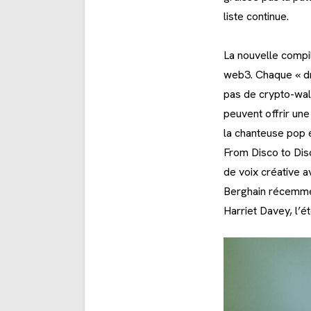
liste continue.
La nouvelle compi
web3. Chaque « dro
pas de crypto-wall
peuvent offrir un
la chanteuse pop 
From Disco to Disc
de voix créative a
Berghain récemmen
Harriet Davey, l’é