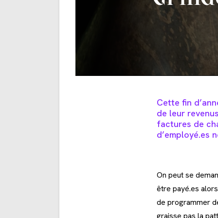
Cette fin d’an
de leur revenus
factures de ch
d’employé.es n
On peut se demand
être payé.es alor
de programmer de 
graisse pas la pat