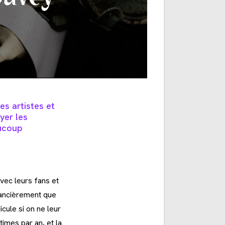
s artistes et
yer les
aucoup
vec leurs fans et
nancièrement que
cule si on ne leur
imes par an, et la