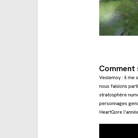
Comment s
Veslemoy : Il me s
nous faisions part
stratosphère numér
personnages gende
HeartQore l’année