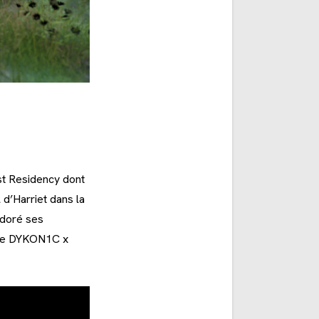
st Residency dont
 d’Harriet dans la
 adoré ses
irée DYKON1C x