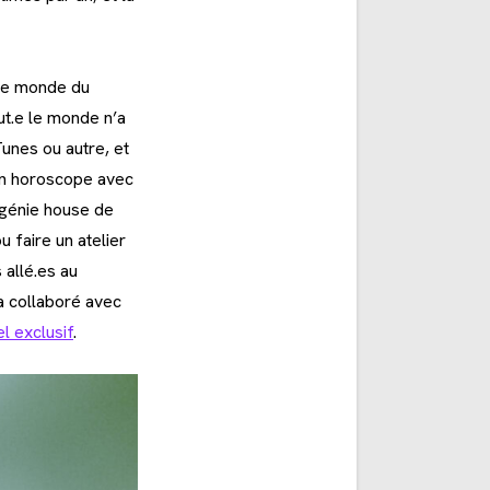
 le monde du
ut.e le monde n’a
Tunes ou autre, et
son horoscope avec
 génie house de
 faire un atelier
 allé.es au
a collaboré avec
l exclusif
.