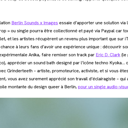
lation
Berlin Sounds x Images
essaie d’apporter une solution via
p » ou single pourra être collectionné et payé via Paypal car to
et, et les artistes récupèrent un revenu plus important que sur i
e chance à leurs fans d’avoir une expérience unique : découvrir 
expérimentale Anika, faire remixer son track par
Eric D. Clark
(le
o), apprécier un sound bath designé par l’icône techno Kyoka… ou
vec Grinderteeth – artiste, promoteurice, activiste, et si vous êtes
t, vous avez surement apprécié son travail d’éclairagiste – qui 
toile montante du design queer à Berlin,
pour un single audio-visue