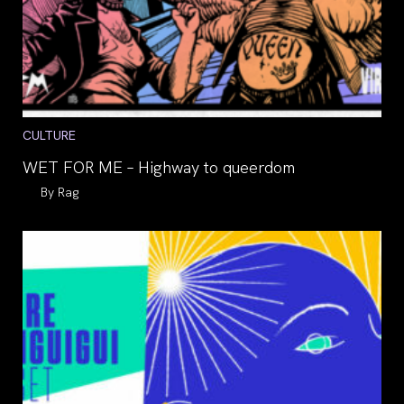
Post
CULTURE
category:
WET FOR ME – Highway to queerdom
Auteur/autrice
Rag
de
la
publication :