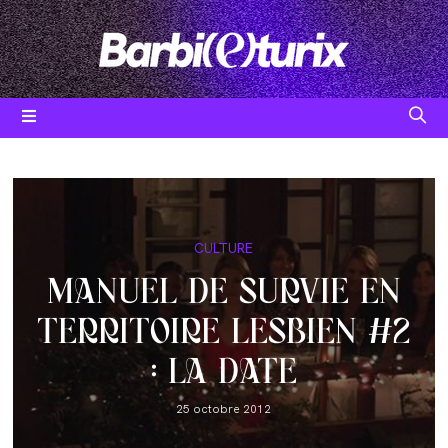
Skip
to
content
Post
CULTURE
category:
MANUEL DE SURVIE EN
TERRITOIRE LESBIEN #2
: LA DATE
Post
25 octobre 2012
published: