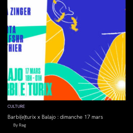
Post
CULTURE
category:
Barbi(e)turix x Balajo : dimanche 17 mars
Auteur/autrice
Rag
de