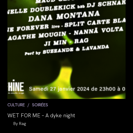
Post
CULTURE
/
SOIRÉES
category:
WET FOR ME – A dyke night
Auteur/autrice
Rag
de