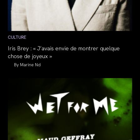
Post
CULTURE
category:
Iris Brey : « J’avais envie de montrer quelque
chose de joyeux »
Auteur/autrice
Marine Nd
de
la
publication :