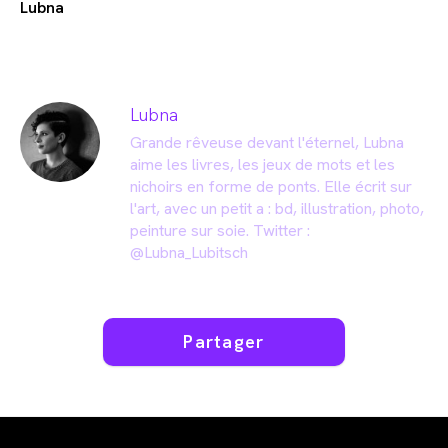
Lubna
Lubna
Grande rêveuse devant l'éternel, Lubna
aime les livres, les jeux de mots et les
nichoirs en forme de ponts. Elle écrit sur
l'art, avec un petit a : bd, illustration, photo,
peinture sur soie. Twitter :
@Lubna_Lubitsch
Partager
Partager
ce
contenu