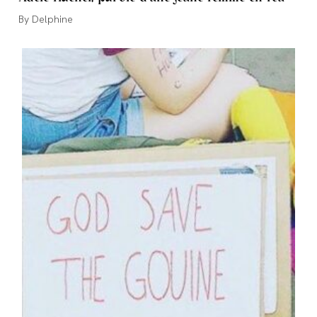
Auteur/autrice
Delphine
de
la
publication :