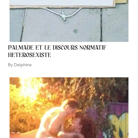
PALMADE ET LE DISCOURS NORMATIF
HETEROSEXISTE
Auteur/autrice
Delphine
de
la
publication :