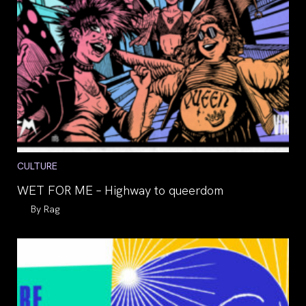
Post
CULTURE
category:
WET FOR ME – Highway to queerdom
Auteur/autrice
Rag
de
la
publication :