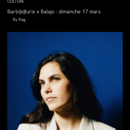
Post
CULTURE
category:
Barbi(e)turix x Balajo : dimanche 17 mars
Auteur/autrice
Rag
de
la
publication :