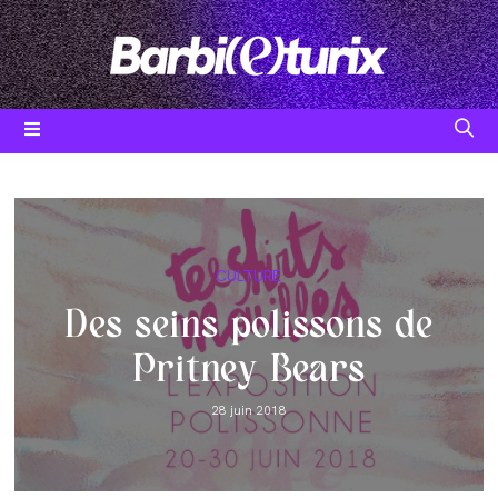
Skip
to
content
Post
CULTURE
category:
Des seins polissons de
Pritney Bears
Post
28 juin 2018
published: