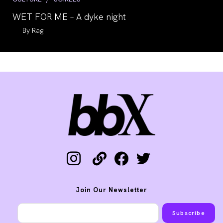
category:
WET FOR ME – A dyke night
Auteur/autrice
Rag
de
la
publication :
instagram
link
facebook
twitter
Join Our Newsletter