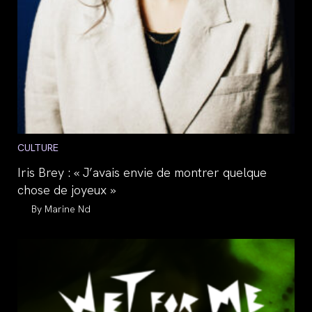
Post
CULTURE
category:
Iris Brey : « J’avais envie de montrer quelque
chose de joyeux »
Auteur/autrice
Marine Nd
de
la
publication :