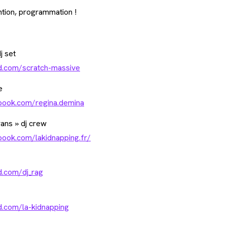
ntion, programmation !
j set
ud.com/scratch-massive
e
book.com/regina.demina
ans » dj crew
book.com/lakidnapping.fr/
d.com/dj_rag
d.com/la-kidnapping