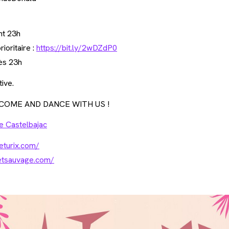
nt 23h
ioritaire :
https://bit.ly/2wDZdP0
ès 23h
tive.
 COME AND DANCE WITH US !
de Castelbajac
eturix.com/
etsauvage.com/