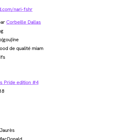
d.com/nari-fshr
par
Corbeille Dallas
ng
o(gou)ïne
food de qualité miam
ifs
s Pride edition #4
18
Jaurès
 MacDonald