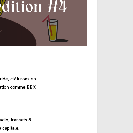
dition #4
ride, clôturons en
ation comme BBX
adio, transats &
 capitale.