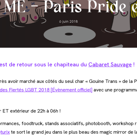
ME – Paris Pride e
Post
6 juin 2018
published:
est de retour sous le chapiteau du
Cabaret Sauvage
!
rès avoir marché aux côtés du seul char « Gouine Trans » de la P
des Fiertés LGBT 2018 [Évènement officiel]
avec une programm
ur ET extérieur de 22h à 06h !
formances, foodtruck, stands associatifs, photobooth, workshop r
)turix
te sort le grand jeu dans le plus beau des magic mirror de la