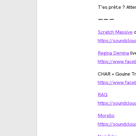
T’es prêt.e ? Atte
Scratch Massive
d
https://soundclo
Regina Demina
liv
https://www.face
CHAR « Gouine Tr
https://www.face
RAG
https://soundclou
Morello
https://soundclou