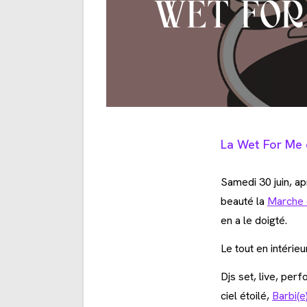
WET FOR 
La Wet For Me 
Samedi 30 juin, ap
beauté la
Marche 
en a le doigté.
Le tout en intérie
Djs set, live, per
ciel étoilé,
Barbi(e