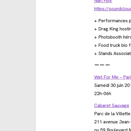
Nari Fshr
https://soundclou
+ Performances 
+ Drag King hosti
+ Photobooth hér
+ Food truck bio 
+ Stands Associat
Wet For Me – Pari
Samedi 30 juin 20
22h-06h
Cabaret Sauvage
Parc de la Villette
211 avenue Jean-
ou 59 Boulevard