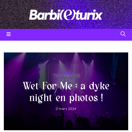
Skip
to
content
Post
SOIRÉES
category:
Wet For Me : a dyke
night en photos !
Post
3 mars 2024
published: