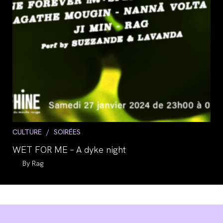
Post
CULTURE
/
SOIRÉES
category:
WET FOR ME – A dyke night
Auteur/autrice
Rag
de
la
publication :