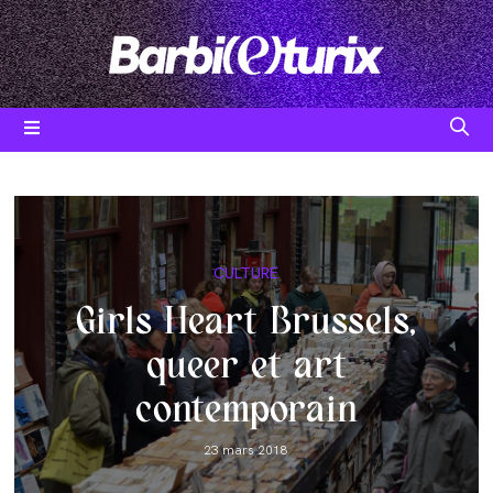
Skip
to
content
Post
CULTURE
category:
Girls Heart Brussels,
queer et art
contemporain
Post
23 mars 2018
published: