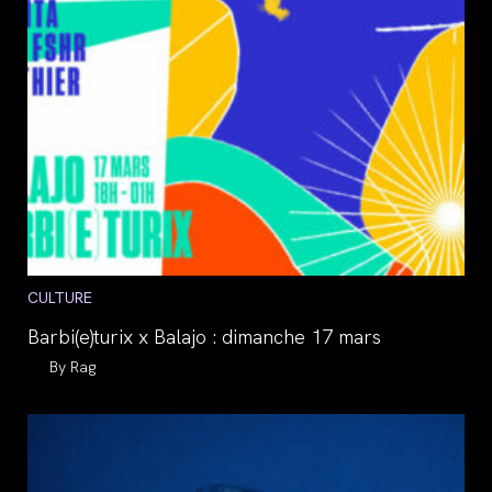
Post
CULTURE
category:
Barbi(e)turix x Balajo : dimanche 17 mars
Auteur/autrice
Rag
de
la
publication :