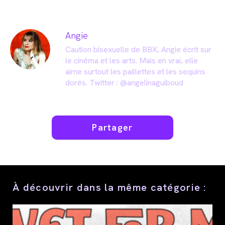
Angie
Caution bisexuelle de BBX, Angie écrit sur
le cinéma et les arts. Mais en vrai, elle
aime surtout les paillettes et les sequins
dorés. Twitter :
@angelinaguiboud
Partager
Partager
ce
contenu
À découvrir dans la même catégorie :