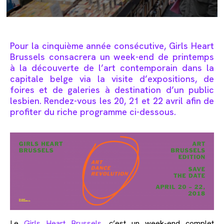
Pour la cinquième année consécutive, Girls Heart
Brussels consacrera un week-end de printemps
à la découverte de l’art contemporain dans la
capitale belge via la visite d’expositions, de
foires et de galeries à destination d’un public
lesbien. Rendez-vous les 20, 21 et 22 avril afin de
profiter du riche programme ci-dessous.
Le
Girls Heart Brussels
, c’est un week-end complet