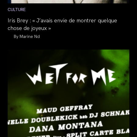
Post
CULTURE
category:
Iris Brey : « J’avais envie de montrer quelque
chose de joyeux »
Auteur/autrice
Marine Nd
de
la
publication :