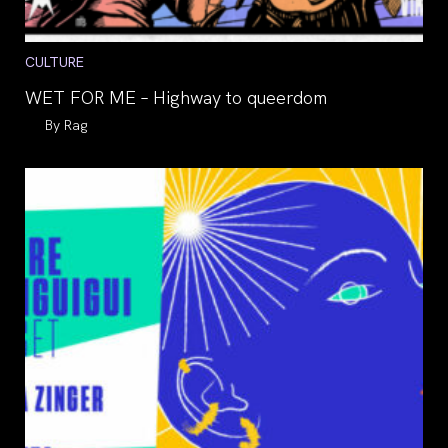
Post
CULTURE
category:
WET FOR ME – Highway to queerdom
Auteur/autrice
Rag
de
la
publication :