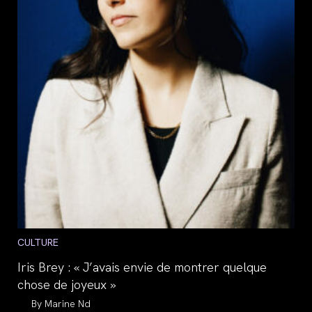
Post
CULTURE
category:
Iris Brey : « J’avais envie de montrer quelque
chose de joyeux »
Auteur/autrice
Marine Nd