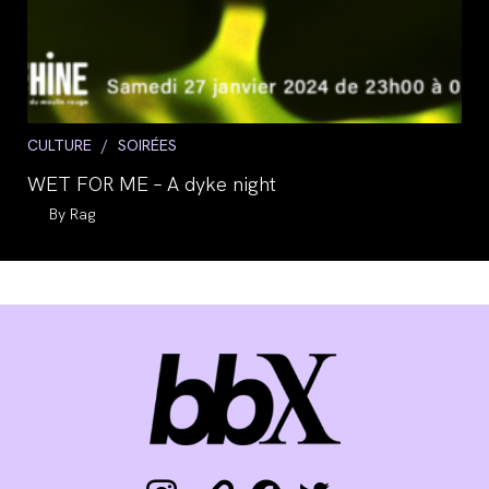
Post
CULTURE
/
SOIRÉES
category:
WET FOR ME – A dyke night
Auteur/autrice
Rag
de
la
publication :
instagram
link
facebook
twitter