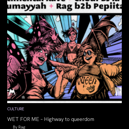
Post
CULTURE
category:
WET FOR ME – Highway to queerdom
Auteur/autrice
Rag