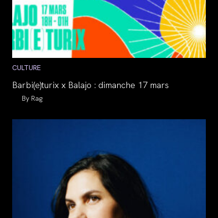
Post
CULTURE
category:
Barbi(e)turix x Balajo : dimanche 17 mars
Auteur/autrice
Rag
de
la
publication :