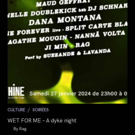
Post
CULTURE
/
SOIRÉES
category:
WET FOR ME – A dyke night
Auteur/autrice
Rag