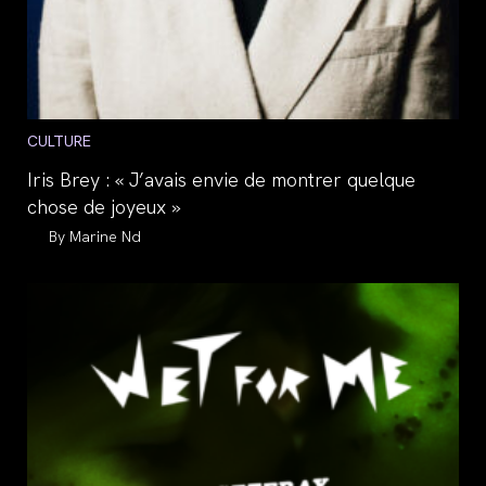
Post
CULTURE
category:
Iris Brey : « J’avais envie de montrer quelque
chose de joyeux »
Auteur/autrice
Marine Nd
de
la
publication :