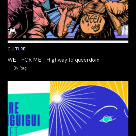
Post
CULTURE
category:
WET FOR ME – Highway to queerdom
Auteur/autrice
Rag
de
la
publication :