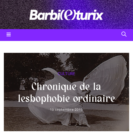
Skip
to
content
Post
CULTURE
category:
Chronique de la
lesbophobie ordinaire
Post
16 septembre 2016
published: