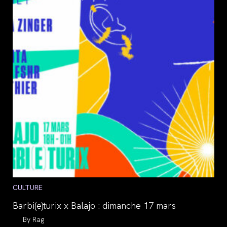
Post
CULTURE
category:
Barbi(e)turix x Balajo : dimanche 17 mars
Auteur/autrice
Rag