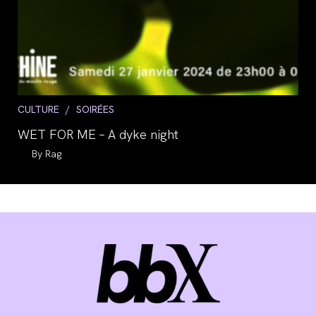
Post
CULTURE
/
SOIRÉES
category:
WET FOR ME – A dyke night
Auteur/autrice
Rag
de
la
publication :