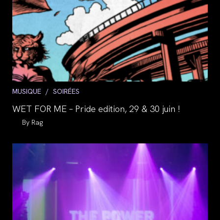
Post
MUSIQUE
/
SOIRÉES
category:
WET FOR ME – Pride edition, 29 & 30 juin !
Auteur/autrice
Rag
de
la
publication :