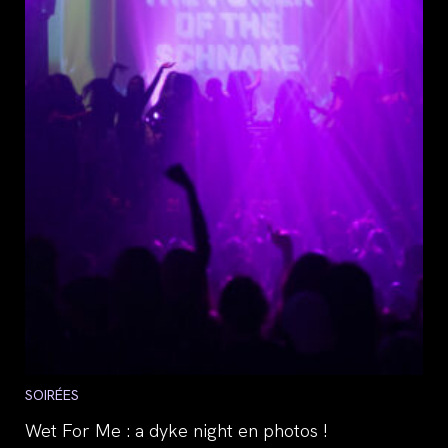
Post
SOIRÉES
category:
Wet For Me : a dyke night en photos !