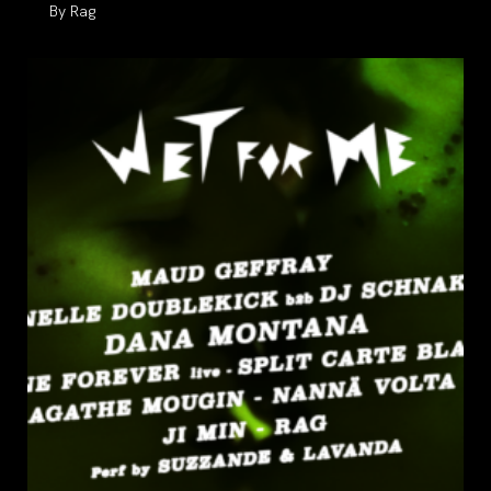
Auteur/autrice
Rag
de
la
publication :