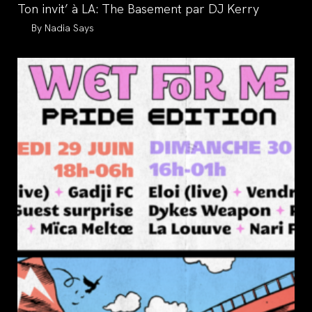
Ton invit’ à LA: The Basement par DJ Kerry
Auteur/autrice
Nadia Says
de
la
publication :