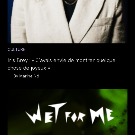
Post
CULTURE
category:
Iris Brey : « J’avais envie de montrer quelque
chose de joyeux »
Auteur/autrice
Marine Nd
de
la
publication :