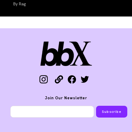
Auteur/autrice
Rag
de
la
publication :
instagram
link
facebook
twitter
Join Our Newsletter