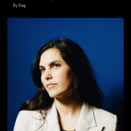
Auteur/autrice
Rag
de
la
publication :