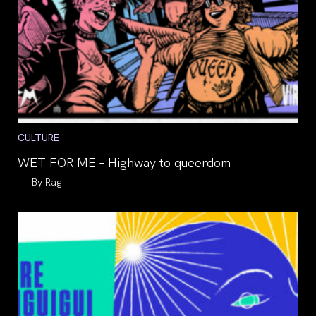
Post
CULTURE
category:
WET FOR ME – Highway to queerdom
Auteur/autrice
Rag
de
la
publication :