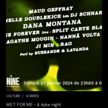
Post
CULTURE
/
SOIRÉES
category:
WET FOR ME – A dyke night