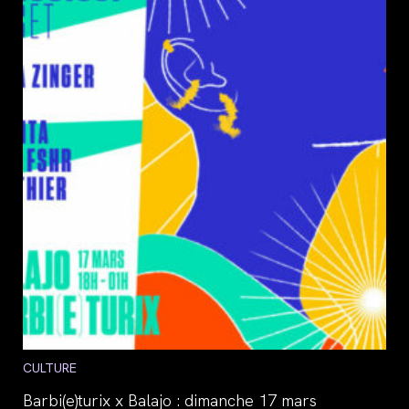
Post
CULTURE
category:
Barbi(e)turix x Balajo : dimanche 17 mars