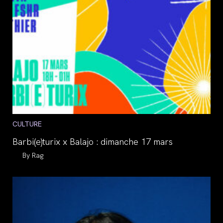
Post
CULTURE
category:
Barbi(e)turix x Balajo : dimanche 17 mars
Auteur/autrice
Rag
de
la
publication :