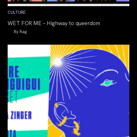
Post
CULTURE
category:
WET FOR ME – Highway to queerdom
Auteur/autrice
Rag
de
la
publication :