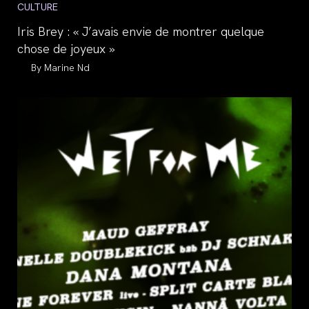
Post
CULTURE
category:
Iris Brey : « J’avais envie de montrer quelque
chose de joyeux »
Auteur/autrice
Marine Nd
de
la
publication :