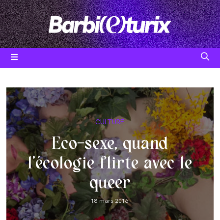
Skip
to
content
Post
CULTURE
category:
Eco-sexe, quand
l’écologie flirte avec le
queer
Post
18 mars 2016
published: