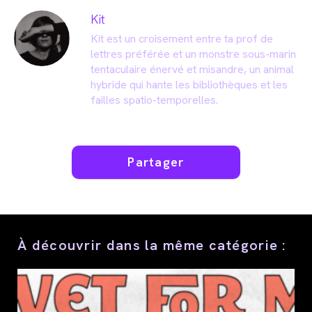
Kit
Kit est un croisement entre ta prof de
lettres préférée et un monstre sous-marin
tentaculaire énervé et misandre, un animal
hybride qui hante les bibliothèques et les
failles spatio-temporelles.
Partager
Partager
ce
contenu
À découvrir dans la même catégorie :