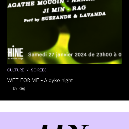
Post
CULTURE
/
SOIRÉES
category:
WET FOR ME – A dyke night
Auteur/autrice
Rag
de
la
publication :