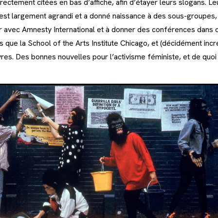
ectement citées en bas d’affiche, afin d’étayer leurs slogans. Le
 s’est largement agrandi et a donné naissance à des sous-groupes, 
ler avec Amnesty International et à donner des conférences dans d
s que la School of the Arts Institute Chicago, et (décidément incr
ivres. Des bonnes nouvelles pour l’activisme féministe, et de quo