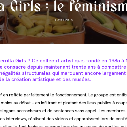
a Girls : le féminis
Post
1 avril 2015
published:
errilla Girls ? Ce collectif artistique, fondé en 1985 
e consacre depuis maintenant trente ans à combattre l
 inégalités structurales qui marquent encore largemen
e la création artistique et des musées.
if en reflète parfaitement le fonctionnement. Le groupe est en
moins au début – en infiltrant et piratant des lieux publics à coups
e slogans accrocheurs et de sentences sans appel. Les membres d
es interviews, réalisent des vidéos et apparaissent lors de conf
s elles le font toujours encagoulées des masques de gorilles qui