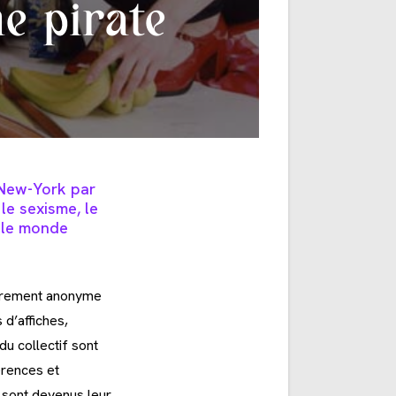
me pirate
à New-York par
e sexisme, le
t le monde
tièrement anonyme
 d’affiches,
u collectif sont
érences et
 sont devenus leur