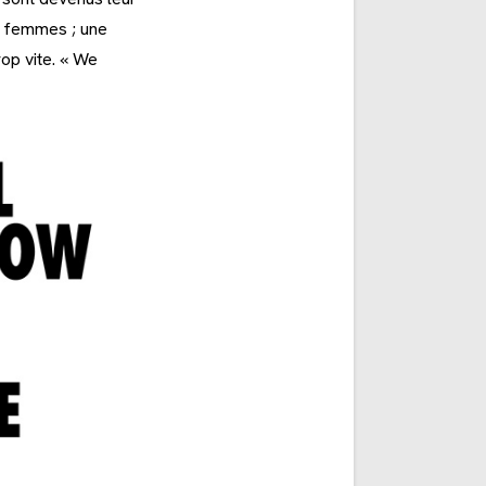
s femmes ; une
rop vite. « We