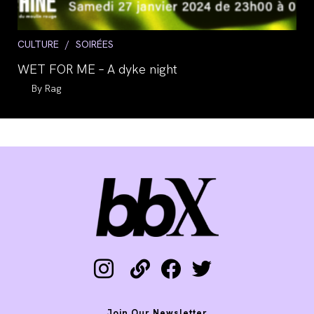
Post
CULTURE
/
SOIRÉES
category:
WET FOR ME – A dyke night
Auteur/autrice
Rag
de
la
publication :
instagram
link
facebook
twitter
Join Our Newsletter