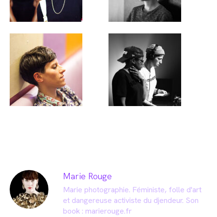
Marie Rouge
Marie photographie. Féministe, folle d'art
et dangereuse activiste du djendeur. Son
book :
marierouge.fr