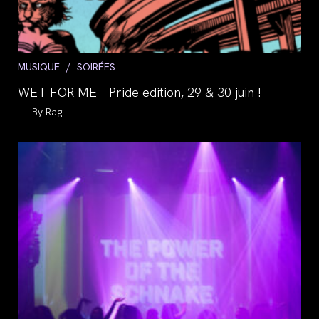
Post
MUSIQUE
/
SOIRÉES
category:
WET FOR ME – Pride edition, 29 & 30 juin !
Auteur/autrice
Rag
de
la
publication :