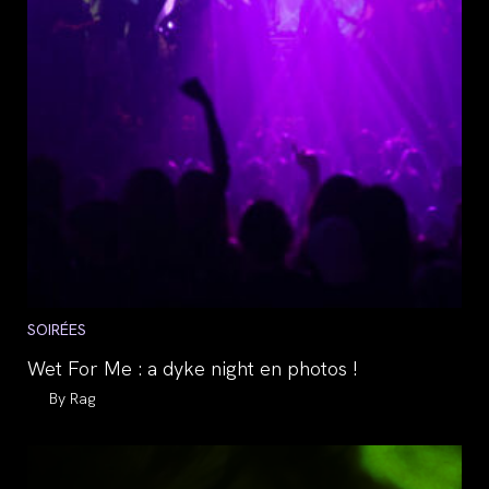
Post
SOIRÉES
category:
Wet For Me : a dyke night en photos !
Auteur/autrice
Rag
de
la
publication :