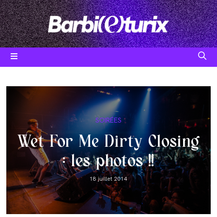
Skip
to
content
Post
SOIRÉES
category:
Wet For Me Dirty Closing
: les photos !!
Post
18 juillet 2014
published: