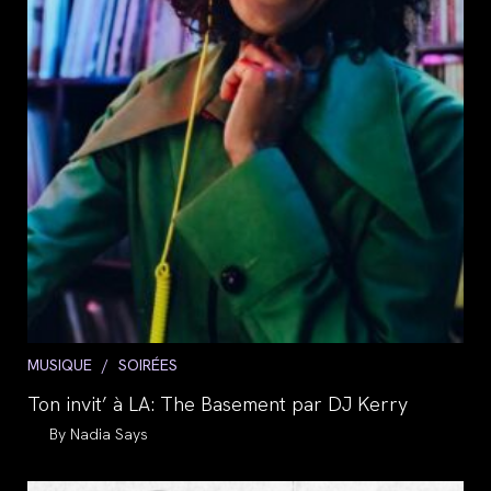
Post
MUSIQUE
/
SOIRÉES
category:
Ton invit’ à LA: The Basement par DJ Kerry
Auteur/autrice
Nadia Says
de
la