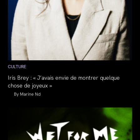
Post
CULTURE
category:
Iris Brey : « J’avais envie de montrer quelque
chose de joyeux »
Auteur/autrice
Marine Nd
de
la
publication :