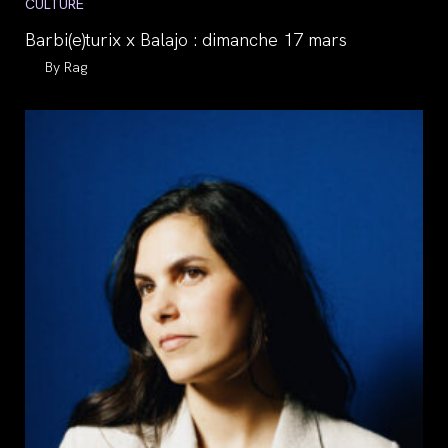
Post
CULTURE
category:
Barbi(e)turix x Balajo : dimanche 17 mars
Auteur/autrice
Rag
de
la
publication :