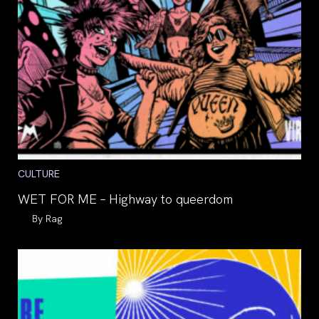
Post
CULTURE
category:
WET FOR ME – Highway to queerdom
Auteur/autrice
Rag
de
la
publication :