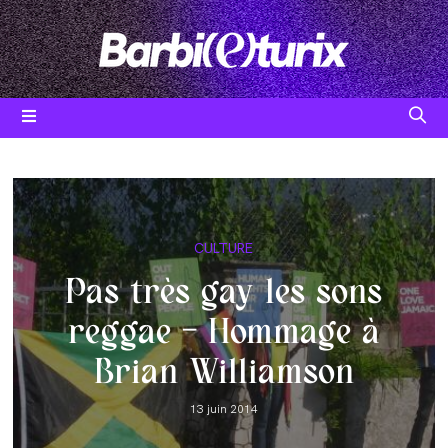
Skip
to
content
Post
CULTURE
category:
Pas très gay les sons
reggae – Hommage à
Brian Williamson
Post
13 juin 2014
published: