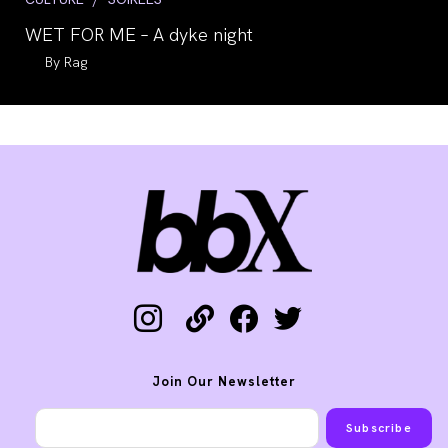
category:
WET FOR ME – A dyke night
Auteur/autrice
Rag
de
la
publication :
instagram
link
facebook
twitter
Join Our Newsletter