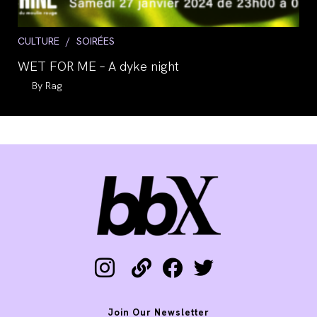
Post
CULTURE
/
SOIRÉES
category:
WET FOR ME – A dyke night
Auteur/autrice
Rag
de
la
publication :
instagram
link
facebook
twitter
Join Our Newsletter