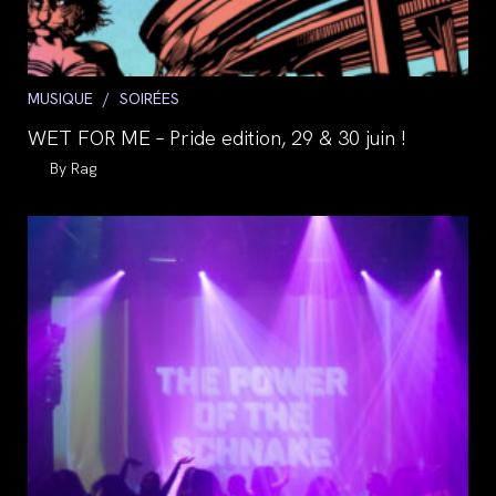
Post
MUSIQUE
/
SOIRÉES
category:
WET FOR ME – Pride edition, 29 & 30 juin !
Auteur/autrice
Rag
de
la
publication :