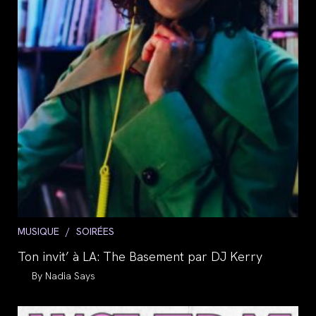
Post
MUSIQUE
/
SOIRÉES
category:
Ton invit’ à LA: The Basement par DJ Kerry
Auteur/autrice
Nadia Says
de
la