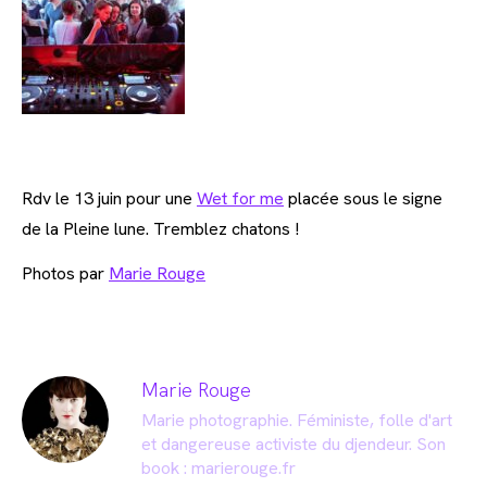
Rdv le 13 juin pour une
Wet for me
placée sous le signe
de la Pleine lune. Tremblez chatons !
Photos par
Marie Rouge
Marie Rouge
Marie photographie. Féministe, folle d'art
et dangereuse activiste du djendeur. Son
book :
marierouge.fr