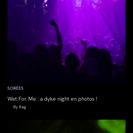
Post
SOIRÉES
category:
Wet For Me : a dyke night en photos !
Auteur/autrice
Rag
de
la
publication :