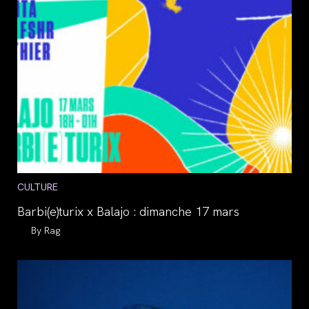
Post
CULTURE
category:
Barbi(e)turix x Balajo : dimanche 17 mars
Auteur/autrice
Rag
de
la
publication :