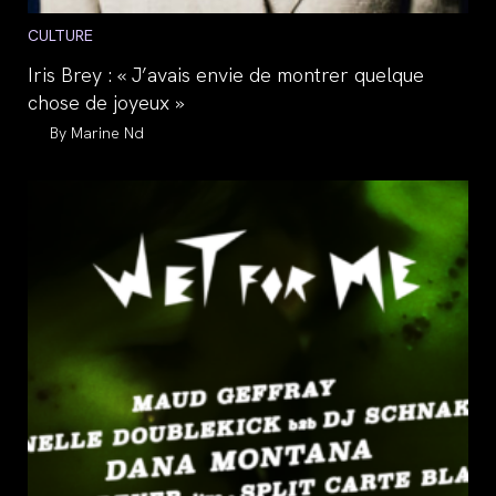
Post
CULTURE
category:
Iris Brey : « J’avais envie de montrer quelque
chose de joyeux »
Auteur/autrice
Marine Nd
de
la
publication :