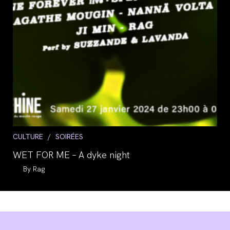
Post
CULTURE
/
SOIRÉES
category:
WET FOR ME – A dyke night
Auteur/autrice
Rag
de
la
publication :