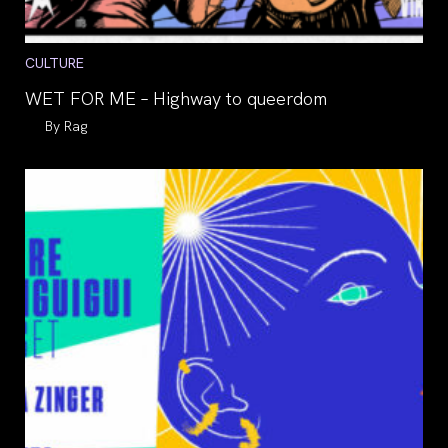
Post
CULTURE
category:
WET FOR ME – Highway to queerdom
Auteur/autrice
Rag
de
la
publication :