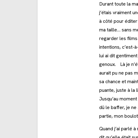
Durant toute la ma
j’étais vraiment u
à côté pour éditer
ma taille… sans me
regarder les films
intentions, c’est-
lui ai dit gentimen
genoux. Là je n’ét
aurait pu ne pas m
sa chance et main
puante, juste à la
Jusqu’au moment où
dû le baffer, je ne
partie, mon boulot
Quand j’ai parlé 
dit qu’elle était 