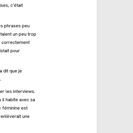
ses, c’était
ses phrases peu
taient un peu trop
le correctement
istait pour
a dit que je
.
r les interviews.
 il habite avec sa
ce féminine est
 enlèverait une