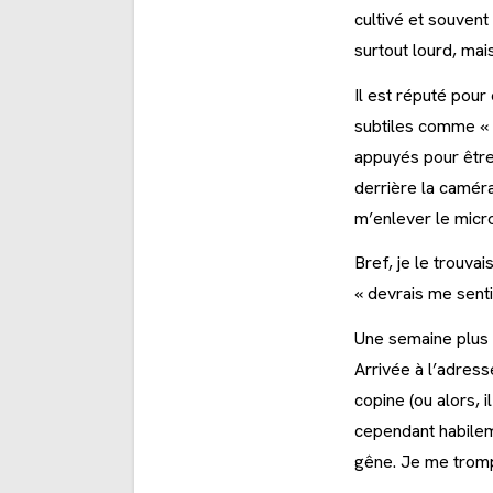
cultivé et souvent
surtout lourd, ma
Il est réputé pour
subtiles comme « 
appuyés pour être 
derrière la caméra 
m’enlever le micr
Bref, je le trouva
« devrais me sent
Une semaine plus 
Arrivée à l’adress
copine (ou alors, i
cependant habilem
gêne. Je me tromp