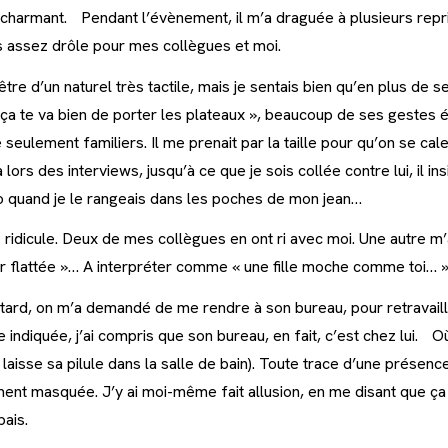
 charmant. Pendant l’évènement, il m’a draguée à plusieurs repri
is assez drôle pour mes collègues et moi.
 être d’un naturel très tactile, mais je sentais bien qu’en plus de 
ça te va bien de porter les plateaux », beaucoup de ses gestes é
seulement familiers. Il me prenait par la taille pour qu’on se ca
lors des interviews, jusqu’à ce que je sois collée contre lui, il ins
o quand je le rangeais dans les poches de mon jean…
is ridicule. Deux de mes collègues en ont ri avec moi. Une autre m’
ir flattée »… A interpréter comme « une fille moche comme toi… »
tard, on m’a demandé de me rendre à son bureau, pour retravaille
e indiquée, j’ai compris que son bureau, en fait, c’est chez lui. Où
l laisse sa pilule dans la salle de bain). Toute trace d’une présen
ent masquée. J’y ai moi-même fait allusion, en me disant que ça
ais.