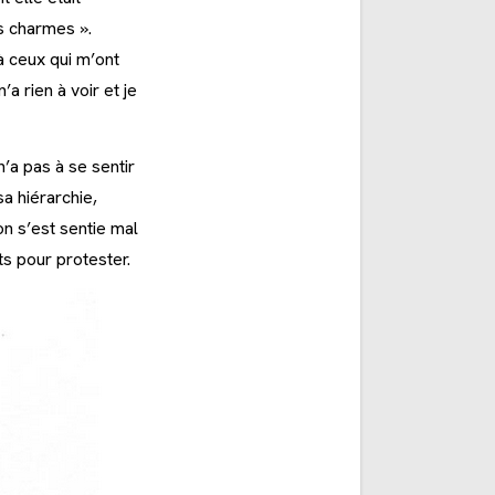
 ses charmes ».
à ceux qui m’ont
a rien à voir et je
’a pas à se sentir
sa hiérarchie,
n s’est sentie mal
ts pour protester.