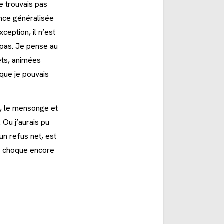
le trouvais pas
ance généralisée
ception, il n’est
 pas. Je pense au
ets, animées
 que je pouvais
n, le mensonge et
. Ou j’aurais pu
un refus net, est
et choque encore