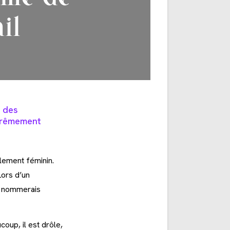
il
u des
xtrêmement
lement féminin.
Lors d’un
e nommerais
oup, il est drôle,