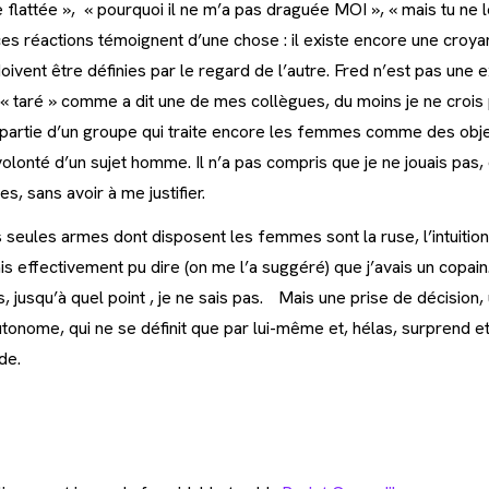
e flattée », « pourquoi il ne m’a pas draguée MOI », « mais tu ne 
ces réactions témoignent d’une chose : il existe encore une croy
vent être définies par le regard de l’autre. Fred n’est pas une ex
« taré » comme a dit une de mes collègues, du moins je ne crois
it partie d’un groupe qui traite encore les femmes comme des obj
olonté d’un sujet homme. Il n’a pas compris que je ne jouais pas,
s, sans avoir à me justifier.
 seules armes dont disposent les femmes sont la ruse, l’intuitio
ais effectivement pu dire (on me l’a suggéré) que j’avais un copain
, jusqu’à quel point , je ne sais pas. Mais une prise de décision, 
autonome, qui ne se définit que par lui-même et, hélas, surprend 
de.