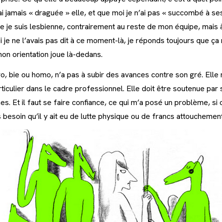
l’ai jamais « draguée » elle, et que moi je n’ai pas « succombé à
ue je suis lesbienne, contrairement au reste de mon équipe, mais 
e ne l’avais pas dit à ce moment-là, je réponds toujours que ça n’
on orientation joue là-dedans.
 bie ou homo, n’a pas à subir des avances contre son gré. Elle n
rticulier dans le cadre professionnel. Elle doit être soutenue par 
Et il faut se faire confiance, ce qui m’a posé un problème, si o
pas besoin qu’il y ait eu de lutte physique ou de francs attouchemen