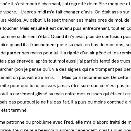
tinée il s’est montré charmant, j’ai regretté de m’être moquée et 
ne vipère. L’après-midi m’a fait changer d’avis. On était assis sur
 les vidéos. Au début, il laissait trainer ses mains près de moi, 
 toucher. Mais ensuite il est devenu plus entreprenant, tout en c
 comme si de rien n’était. Quand il n’y avait plus de confusion pos
à-dire quand il a franchement posé sa main en bas de mon dos, sou
t de garder ses mains pour lui. Il a rigolé d’un air gêné et les rem
ais pas énervée, après tout moi aussi j’ai parfois tenté des trucs 
archer (bon je pense qu’il y a des signes qui ne trompent pas perso
tenant on pouvait être amis. Mais ça a recommencé. De cette m
 limite pour que tu ne puisses jamais être sure que ce n’est pas toi
 il a carrément glissé sa main entre mes cuisses qui étaient croi
 sais pas pourquoi je ne l’ai pas fait. Il a plus ou moins continué à r
 était terminé.
à ma patronne du problème avec Fred, elle m’a d’abord traité de 
surprise. Ce qu’elle a beaucoup appuyé cependant, c’est à quel point