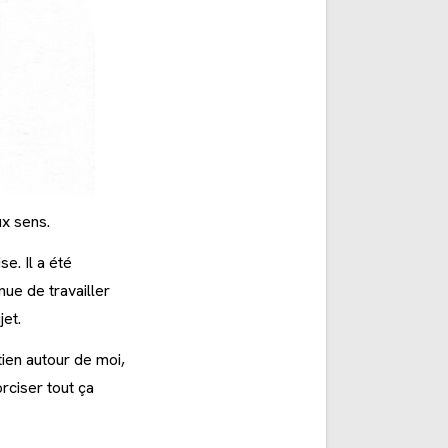
x sens.
e. Il a été
nue de travailler
et.
ien autour de moi,
rciser tout ça