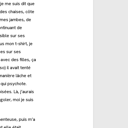
je me suis dit que
 des chaises, côte
de mes jambes, de
ontinuant de
sible sur ses
s mon t-shirt, je
ises sur ses
avec des filles, ça
) il avait tenté
anière lâche et
 qui psychote.
sées. Là, j’aurais
igoler, moi je suis
menteuse, puis m’a
 elle était