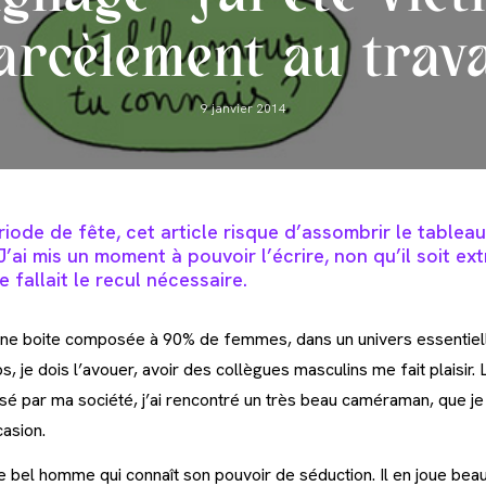
arcèlement au trava
Post
9 janvier 2014
published:
iode de fête, cet article risque d’assombrir le tablea
J’ai mis un moment à pouvoir l’écrire, non qu’il soit e
e fallait le recul nécessaire.
 une boite composée à 90% de femmes, dans un univers essentiel
 je dois l’avouer, avoir des collègues masculins me fait plaisir. 
é par ma société, j’ai rencontré un très beau caméraman, que j
casion.
e bel homme qui connaît son pouvoir de séduction. Il en joue beauc