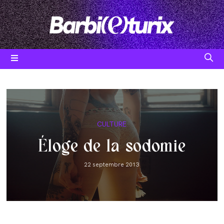
Skip
to
content
Post
CULTURE
category:
Éloge de la sodomie
Post
22 septembre 2013
published: