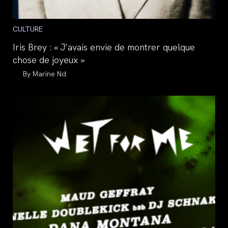
Post
CULTURE
category:
Iris Brey : « J’avais envie de montrer quelque
chose de joyeux »
Auteur/autrice
Marine Nd
de
la
publication :