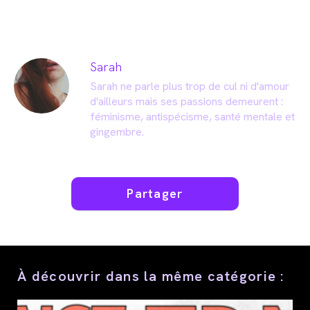
Sarah
Sarah ne parle plus trop de cul ni d'amour
d'ailleurs mais ses passions demeurent :
féminisme, antispécisme, santé mentale et
gingembre.
Partager
Partager
ce
contenu
À découvrir dans la même catégorie :