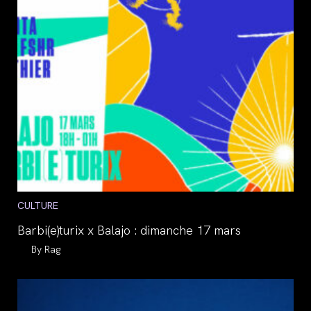
Post
CULTURE
category:
Barbi(e)turix x Balajo : dimanche 17 mars
Auteur/autrice
Rag
de
la
publication :