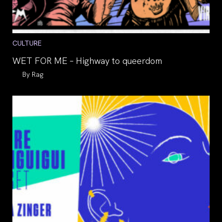
Post
CULTURE
category:
WET FOR ME – Highway to queerdom
Auteur/autrice
Rag
de
la
publication :