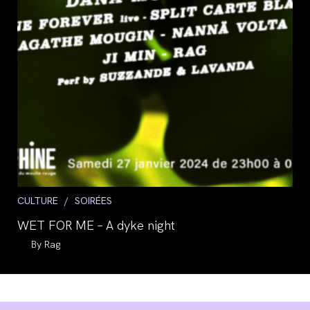
Post
CULTURE
/
SOIRÉES
category:
WET FOR ME – A dyke night
Auteur/autrice
Rag
de
la
publication :