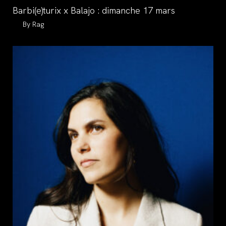
category:
Barbi(e)turix x Balajo : dimanche 17 mars
Auteur/autrice
Rag
de
la
publication :