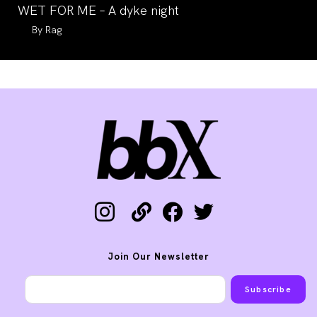
WET FOR ME – A dyke night
Auteur/autrice
Rag
de
la
publication :
instagram
link
facebook
twitter
Join Our Newsletter