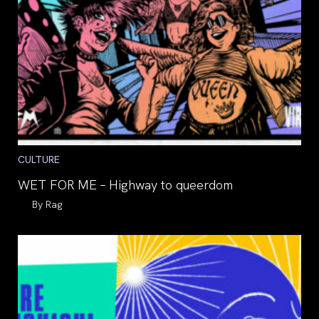
Post
CULTURE
category:
WET FOR ME – Highway to queerdom
Auteur/autrice
Rag
de
la
publication :