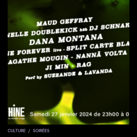
Post
CULTURE
/
SOIRÉES
category: