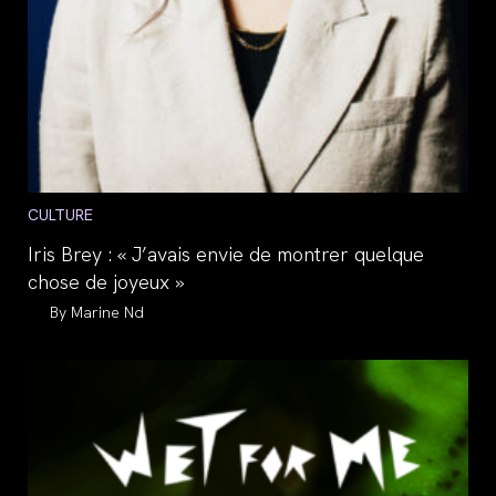
Post
CULTURE
category:
Iris Brey : « J’avais envie de montrer quelque
chose de joyeux »
Auteur/autrice
Marine Nd
de
la
publication :