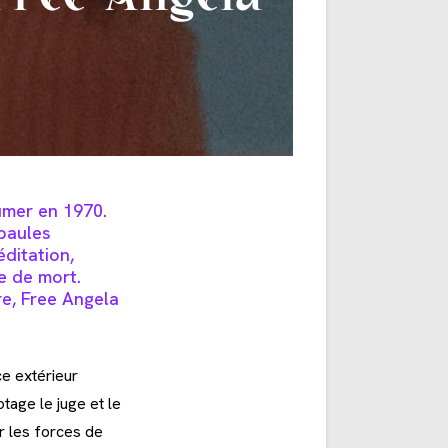
umer en 1970.
paules
ditation,
e de mort.
re,
Free Angela
e extérieur
otage le juge et le
ar les forces de