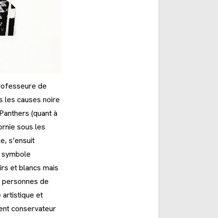
professeure de
s les causes noire
Panthers (quant à
ornie sous les
e, s’ensuit
e symbole
irs et blancs mais
e personnes de
artistique et
ent conservateur