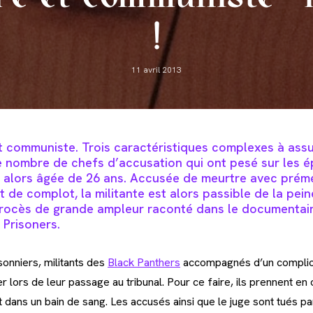
!
Post
11 avril 2013
published:
t communiste. Trois caractéristiques complexes à ass
e nombre de chefs d’accusation qui ont pesé sur les é
, alors âgée de 26 ans. Accusée de meurtre avec prémé
 de complot, la militante est alors passible de la pein
 procès de grande ampleur raconté dans le documentai
l Prisoners
.
onniers, militants des
Black Panthers
accompagnés d’un complic
r lors de leur passage au tribunal. Pour ce faire, ils prennent en 
init dans un bain de sang. Les accusés ainsi que le juge sont tués p