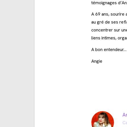
témoignages d’Ang
A 69 ans, sourire
au gré de ses refl
concentrer sur une
liens intimes, org
A bon entendeur…
Angie
A
Ca