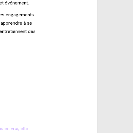
cet événement.
e ses engagements
ut apprendre à se
 entretiennent des
s en vrai, elle