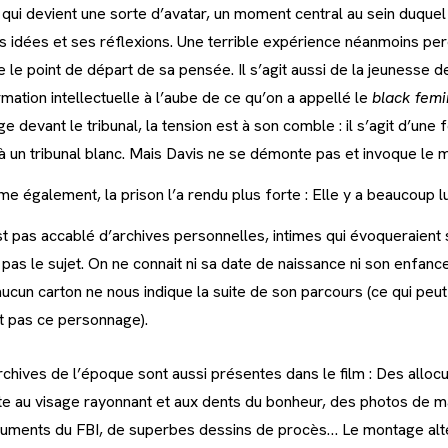
 qui devient une sorte d’avatar, un moment central au sein duque
s idées et ses réflexions. Une terrible expérience néanmoins per
le point de départ de sa pensée. Il s’agit aussi de la jeunesse 
ation intellectuelle à l’aube de ce qu’on a appellé le
black fem
e devant le tribunal, la tension est à son comble : il s’agit d’un
 un tribunal blanc. Mais Davis ne se démonte pas et invoque le 
me également, la prison l’a rendu plus forte : Elle y a beaucoup l
t pas accablé d’archives personnelles, intimes qui évoqueraient 
t pas le sujet. On ne connait ni sa date de naissance ni son enfance
aucun carton ne nous indique la suite de son parcours (ce qui peu
it pas ce personnage).
hives de l’époque sont aussi présentes dans le film : Des allocu
nte au visage rayonnant et aux dents du bonheur, des photos de m
cuments du FBI, de superbes dessins de procès… Le montage alt