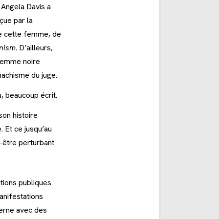
l Angela Davis a
çue par la
de cette femme, de
inism
. D’ailleurs,
e femme noire
machisme du juge.
u, beaucoup écrit.
son histoire
. Et ce jusqu’au
t-être perturbant
tions publiques
anifestations
erne avec des