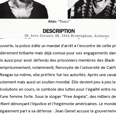
uverte, la police édite un mandat d’arrêt à l’encontre de cette 
culièrement brillante mais déjà connue pour ses engagements dan
s aussi pour avoir défendu des prisonniers membres des Black 
d’emprisonnement, notamment). Renvoyée de l’université de Calif
eagan lui-même, elle préfère fuir les autorités. Après une caval
solement mais aussi un soutien mondial. Elle devient peu à peu l
révolutions en cours, le symbole des luttes pour l’égalité entre no
d’une femme forte. Sous le slogan “Free Angela”, des milliers d
lent dénonçant l’injustice et l’hégémonie américaines. Le monde 
d également part à sa défense : Jean Genet accuse le gouvernem