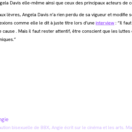
ela Davis elle-même ainsi que ceux des principaux acteurs de 
 aux lèvres, Angela Davis n’a rien perdu de sa vigueur et modifi
exions comme elle le dit à juste titre lors d’une
interview
: “Il fa
 cause . Mais il faut rester attentif, être conscient que les luttes
aniques.”
ngie
ution bisexuelle de BBX, Angie écrit sur le cinéma et les arts. Mai