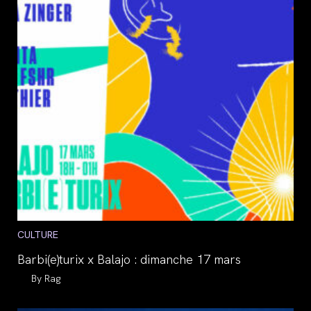
Post
CULTURE
category:
Barbi(e)turix x Balajo : dimanche 17 mars
Auteur/autrice
Rag
de