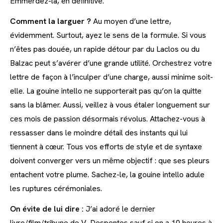
Emmerdez-la, en définitive.
Comment la larguer ?
Au moyen d’une lettre,
évidemment. Surtout, ayez le sens de la formule. Si vous
n’êtes pas douée, un rapide détour par du Laclos ou du
Balzac peut s’avérer d’une grande utilité. Orchestrez votre
lettre de façon à l’inculper d’une charge, aussi minime soit-
elle. La gouine intello ne supporterait pas qu’on la quitte
sans la blâmer. Aussi, veillez à vous étaler longuement sur
ces mois de passion désormais révolus. Attachez-vous à
ressasser dans le moindre détail des instants qui lui
tiennent à cœur. Tous vos efforts de style et de syntaxe
doivent converger vers un même objectif : que ses pleurs
entachent votre plume. Sachez-le, la gouine intello adule
les ruptures cérémoniales.
On évite de lui dire :
J’ai adoré le dernier
livre/film/tribune de V. Despentes sauf si on a 10 heures à