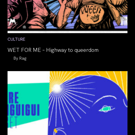
Post
CULTURE
category:
WET FOR ME – Highway to queerdom
Auteur/autrice
Rag
de
la
publication :