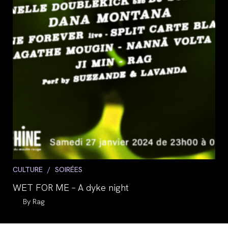
Post
CULTURE
/
SOIRÉES
category:
WET FOR ME – A dyke night
Auteur/autrice
Rag
de
la