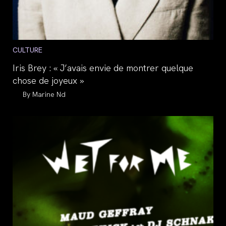
Post
CULTURE
category:
Iris Brey : « J’avais envie de montrer quelque
chose de joyeux »
Auteur/autrice
Marine Nd
de
la
publication :