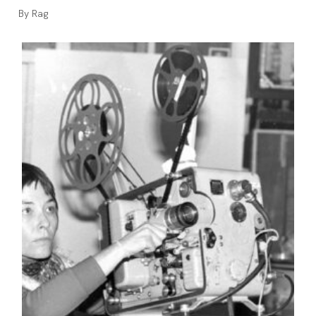
Auteur/autrice
Rag
de
la
publication :