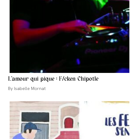
L’amour qui pique : F/cken Chipotle
Auteur/autrice
Isabelle Mornat
de
la
publication :