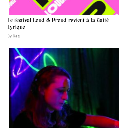
Le festival Loud & Proud revient à la Gaîté
Lyrique
Auteur/autrice
Rag
de
la
publication :