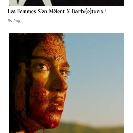
Les Femmes S’en Mêlent X Barbi(e)turix !
Auteur/autrice
Rag
de
la
publication :