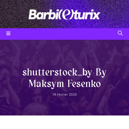
Skip
to
content
Post
category:
shutterstock_by By
Maksym Fesenko
Post
18 février 2020
published: