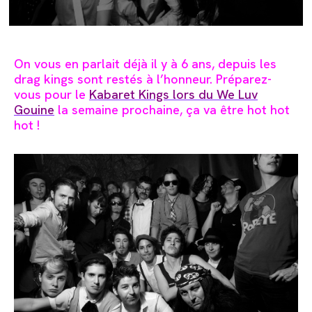
On vous en parlait déjà il y à 6 ans, depuis les
drag kings sont restés à l’honneur. Préparez-
vous pour le
Kabaret Kings lors du We Luv
Gouine
la semaine prochaine, ça va être hot hot
hot !