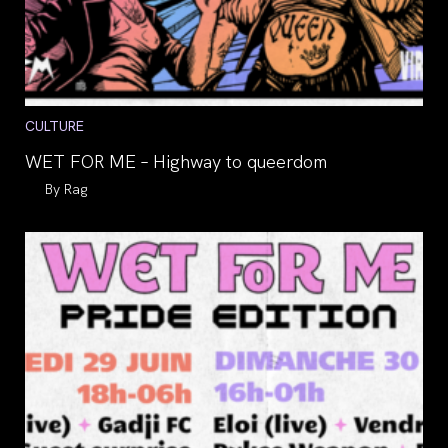
Post
CULTURE
category:
WET FOR ME – Highway to queerdom
Auteur/autrice
Rag
de
la
publication :