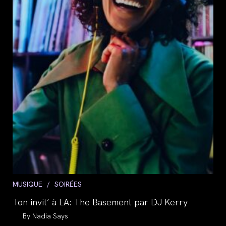
Post
MUSIQUE
/
SOIRÉES
category:
Ton invit’ à LA: The Basement par DJ Kerry
Auteur/autrice
Nadia Says