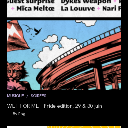
Post
MUSIQUE
/
SOIRÉES
category:
WET FOR ME – Pride edition, 29 & 30 juin !
Auteur/autrice
Rag
de
la