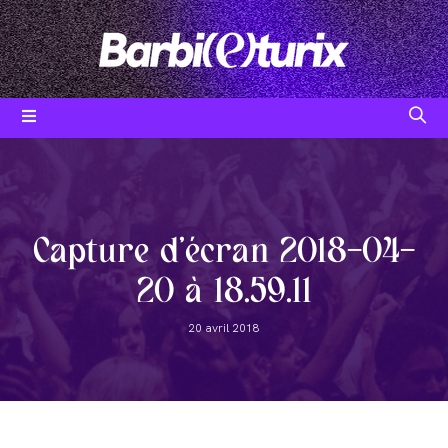
Skip
to
content
Post
category:
Capture d’écran 2018-04-
20 à 18.59.11
Post
20 avril 2018
published: