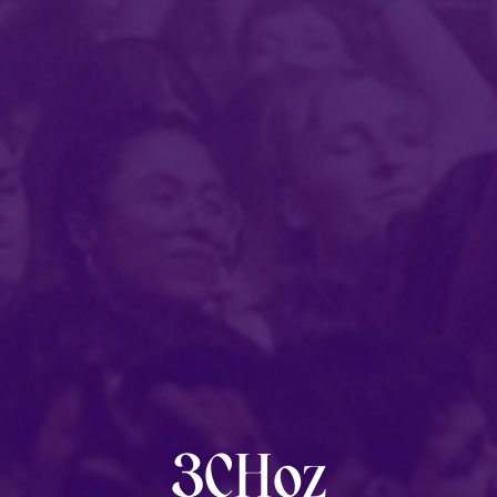
Post
category:
3CHoz