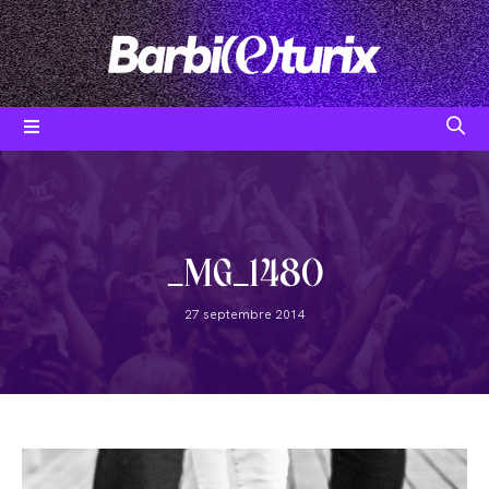
Skip
to
content
Post
category:
_MG_1480
Post
27 septembre 2014
published: